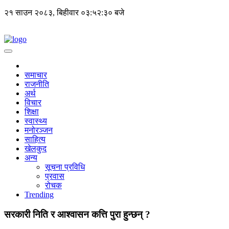
२१ साउन २०८३, बिहीवार
०३:५२:३० बजे
समाचार
राजनीति
अर्थ
विचार
शिक्षा
स्वास्थ्य
मनोरञ्जन
साहित्य
खेलकुद
अन्य
सूचना प्रविधि
प्रवास
रोचक
Trending
सरकारी निति र आश्वासन कत्ति पुरा हुन्छन् ?