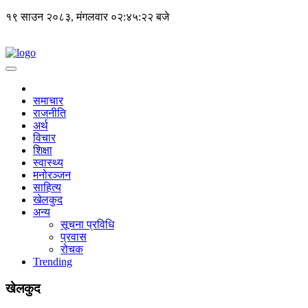
१९ साउन २०८३, मंगलवार
०२:४५:२२ बजे
समाचार
राजनीति
अर्थ
विचार
शिक्षा
स्वास्थ्य
मनोरञ्जन
साहित्य
खेलकुद
अन्य
सूचना प्रविधि
प्रवास
रोचक
Trending
खेलकुद