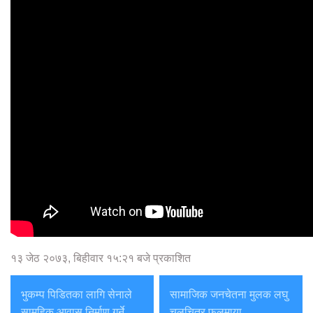
१३ जेठ २०७३, बिहीवार १५:२१ बजे प्रकाशित
भुकम्प पिडितका लागि सेनाले
सामाजिक जनचेतना मुलक लघु
सामूहिक आवास निर्माण गर्ने
चलचित्र फुलमाया