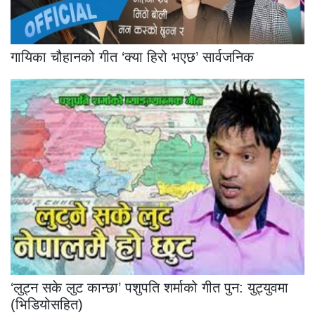
गायिका चौहानको गीत ‘क्या हिरो भएछ’ सार्वजनिक
‘लुट्न सके लुट कान्छा’ पशुपति शर्माको गीत पुन: युट्युवमा
(भिडियोसहित)