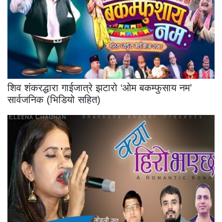
शिव शंकरद्धारा गाईजात्रे झटारो ‘ओम बकम्फुसाय नम’
सार्वजनिक (भिडियो सहित)