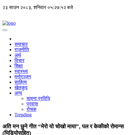
२३ साउन २०८३, शनिवार
०५:२७:५२ बजे
समाचार
राजनीति
अर्थ
विचार
शिक्षा
स्वास्थ्य
मनोरञ्जन
साहित्य
खेलकुद
अन्य
सूचना प्रविधि
प्रवास
रोचक
Trending
अति मन छुने गीत “मेरो यो चोखो माया”, पल र केकीको रोमान्स
(भिडियोसहित)