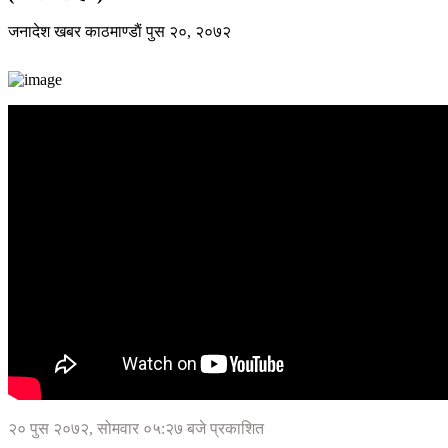
जनादेश खबर
काठमाण्डाैं
पुस २०, २०७२
२० पुस २०७२, सोमवार ०५:२७ बजे प्रकाशित