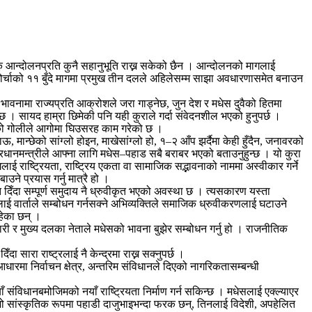
 आन्दोलनप्रति कुनै सहानुभूति राख्न सकेको छैन । आन्दोलनको मागलाई
मोर्चाको ११ बुँदे मागमा प्रमुख तीन दलले अहिलेसम्म साझा अवधारणासमेत बनाउन
नामा राज्यप्रति आक्रोशले जरा गाड्नेछ, जुन देश र मधेस दुवैको हितमा
छ । सायद हाम्रा छिमेकी पनि यही कुराले गर्दा संवेदनशील भएको हुनुपर्छ ।
 चलेको गोलीले आगोमा घिउसरह काम गरेको छ ।
 मान्छेको सांग्लो होइन, माखेसांग्लो हो, १–२ आँप झर्दैमा केही हुँदैन, जनावरको
प्रधानमन्त्रीले आफ्ना लागि मधेस–पहाड सबै बराबर भएको बताउनुहुन्छ । यो कुरा
ाई राष्ट्रियता, राष्ट्रिय एकता वा सामाजिक सद्भावनाको नाममा अस्वीकार गर्ने
उने प्रयास गर्नु मात्रै हो ।
्ति दिँदा सम्पूर्ण समुदाय नै ध्रुवीकृत भएको अवस्था छ । त्यसकारण यस्ता
ाई वार्ताले सम्बोधन गर्नसक्ने अभिव्यक्तिले समाजिक ध्रुवीकरणलाई घटाउने
हेका छन् ।
ारी र मुख्य दलका नेताले मधेसको भावना बुझेर सम्बोधन गर्नु हो । राजनीतिक
दा सारा राष्ट्रलाई नै केन्द्रमा राख्न सक्नुपर्छ ।
मा निर्वाचन क्षेत्र, अन्तरिम संविधानले दिएको नागरिकतासम्बन्धी
संविधानबमोजिमको नयाँ राष्ट्रियता निर्माण गर्न सकिन्छ । मधेसलाई एक्ल्याएर
ी, जो सांस्कृतिक रूपमा पहाडी दाजुभाइभन्दा फरक छन्, तिनलाई विदेशी, अपहेलित