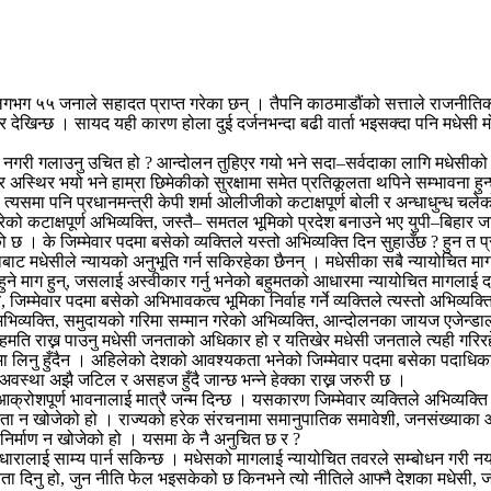
भग ५५ जनाले सहादत प्राप्त गरेका छन् । तैपनि काठमाडौंको सत्ताले राजनीतिक
देखिन्छ । सायद यही कारण होला दुई दर्जनभन्दा बढी वार्ता भइसक्दा पनि मधेसी 
ी गलाउनु उचित हो ? आन्दोलन तुहिएर गयो भने सदा–सर्वदाका लागि मधेसीको भाव
अस्थिर भयो भने हाम्रा छिमेकीको सुरक्षामा समेत प्रतिकूलता थपिने सम्भावना हुन्
, त्यसमा पनि प्रधानमन्त्री केपी शर्मा ओलीजीको कटाक्षपूर्ण बोली र अन्धाधुन्ध
को कटाक्षपूर्ण अभिव्यक्ति, जस्तै– समतल भूमिको प्रदेश बनाउने भए युपी–बिहार जाऊ,
छ । के जिम्मेवार पदमा बसेको व्यक्तिले यस्तो अभिव्यक्ति दिन सुहाउँछ ? हुन त 
ाबाट मधेसीले न्यायको अनुभूति गर्न सकिरहेका छैनन् । मधेसीका सबै न्यायोचित मागल
हुने माग हुन्, जसलाई अस्वीकार गर्नु भनेको बहुमतको आधारमा न्यायोचित मागलाई दबा
जिम्मेवार पदमा बसेको अभिभावकत्व भूमिका निर्वाह गर्ने व्यक्तिले त्यस्तो अभिव्यक
भिव्यक्ति, समुदायको गरिमा सम्मान गरेको अभिव्यक्ति, आन्दोलनका जायज एजेन्डाल
 असहमति राख्न पाउनु मधेसी जनताको अधिकार हो र यतिखेर मधेसी जनताले त्यही गरिर
ूपमा लिनु हुँदैन । अहिलेको देशको आवश्यकता भनेको जिम्मेवार पदमा बसेका पदाधिक
अवस्था अझै जटिल र असहज हुँदै जान्छ भन्ने हेक्का राख्न जरुरी छ ।
क्रोशपूर्ण भावनालाई मात्रै जन्म दिन्छ । यसकारण जिम्मेवार व्यक्तिले अभिव्यक्ति दिँ
ता न खोजेको हो । राज्यको हरेक संरचनामा समानुपातिक समावेशी, जनसंख्याका आधार
ो निर्माण न खोजेको हो । यसमा के नै अनुचित छ र ?
ारालाई साम्य पार्न सकिन्छ । मधेसको मागलाई न्यायोचित तवरले सम्बोधन गरी नयाँ 
िरन्तरता दिनु हो, जुन नीति फेल भइसकेको छ किनभने त्यो नीतिले आफ्नै देशका मधेस