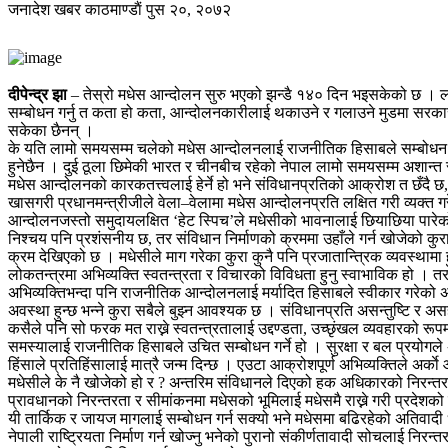
जनादेश खबर
काठमाण्डाैं
पुस २०, २०७२
दीपेन्द्र झा
– तेस्रो मधेस आन्दोलन सुरु भएको झन्डै १४० दिन भइसकेको छ । लग
सम्बोधन गर्नु त कता हो कता, आन्दोलनकारीलाई थकाउने र गलाउने मुडमा सरकार 
सकेका छैनन् ।
के यति लामो समयसम्म चलेको मधेस आन्दोलनलाई राजनीतिक हिसाबले सम्बोधन नगर
हुनेछैन । दुई ठूला छिमेकी भारत र चीनबीच रहेको नेपाल लामो समयसम्म अशान्त र 
मधेस आन्दोलनको कारकतत्त्वलाई हेर्ने हो भने संविधानप्रतिको आक्रोश त छँदै छ
खासगरी प्रधानमन्त्रीजीले वेला–वेलामा मधेस आन्दोलनप्रति लक्षित गरी व्यक्त गरे
आन्दोलनजस्तो समुदायलक्षित ‘हेट स्पिच’ले मधेसीको भावनालाई छियाछिया पारेको 
निश्चय पनि प्रशंसनीय छ, तर संविधान निर्माणको क्रममा उहाँले गर्न खोजेको कुर
क्रम देखिएको छ । मधेसीले माग गरेका कुरा कुनै पनि प्रजातान्त्रिक व्यवस्थामा 
लोकतन्त्रमा अभिव्यक्ति स्वतन्त्रता र विचारको विविधता हुनु स्वाभाविक हो । तर, 
अभिव्यक्तिभन्दा पनि राजनीतिक आन्दोलनलाई मर्यादित हिसाबले स्वीकार गरेको अ
अवस्था हुन्छ भन्ने कुरा सबैले बुझ्न आवश्यक छ । संविधानप्रति असन्तुष्टि र
कसैले पनि सो फरक मत राख्ने स्वतन्त्रतालाई उद्दण्डता, उच्छृंखल व्यवहारको र
समस्यालाई राजनीतिक हिसाबले उचित सम्बोधन गर्ने हो । सुरक्षा र बल प्रयोगले 
हिंसाले प्रतिहिंसालाई मात्रै जन्म दिन्छ । एउटा आक्रोशपूर्ण अभिव्यक्तिले अर्काे आ
मधेसीले के नै खोजेको हो र ? अन्तरिम संविधानले दिएको हक अधिकारको निरन्तर
प्रावधानको निरन्तरता र सीमांकनमा मधेसको भूमिलाई मधेसमै राख्ने गरी प्रदेशक
यी तार्किक र जायज मागलाई सम्बोधन गर्न सक्यो भने मधेसमा बढिरहेको अतिवादी ध
नेपाली राष्ट्रियता निर्माण गर्न खोज्नु भनेको पुरानो संकीर्णतावादी सोचलाई न