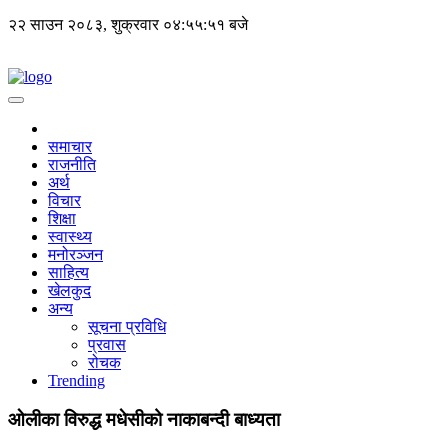
२२ साउन २०८३, शुक्रवार
०४:५५:५२ बजे
समाचार
राजनीति
अर्थ
विचार
शिक्षा
स्वास्थ्य
मनोरञ्जन
साहित्य
खेलकुद
अन्य
सूचना प्रविधि
प्रवास
रोचक
Trending
ओलीका विरुद्ध मधेसीको नाकाबन्दी बाध्यता