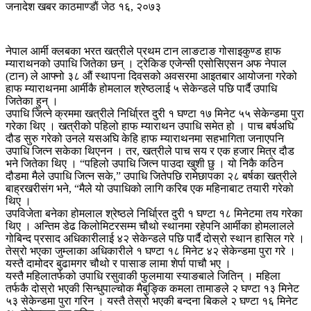
जनादेश खबर
काठमाण्डाैं
जेठ १६, २०७३
नेपाल आर्मी क्लबका भरत खत्रीले प्रथम टान लाङटाङ गोसाइकुण्ड हाफ
म्याराथनको उपाधि जितेका छन् । ट्रेकिङ एजेन्सी एसोसिएसन अफ नेपाल
(टान) ले आफ्नो ३८ औं स्थापना दिवसको अवसरमा आइतबार आयोजना गरेको
हाफ म्याराथनमा आर्मीकै होमलाल श्रेष्ठलाई ५ सेकेन्डले पछि पार्दै उपाधि
जितेका हुन् ।
उपाधि जित्ने क्रममा खत्रीले निर्धा्िरत दुरी १ घण्टा १७ मिनेट ५५ सेकेन्डमा पुरा
गरेका थिए । खत्रीको पहिलो हाफ म्याराथन उपाधि समेत हो । पाच बर्षअघि
दौड सुरु गरेको उनले यसअघि केहि हाफ म्याराथनमा सहभागिता जनाएपनि
उपाधि जित्न सकेका थिएनन । तर, खत्रीले पाच सय र एक हजार मित्र दौड
भने जितेका थिए । “पहिलो उपाधि जित्न पाउदा खुशी छु । यो निकै कठिन
दौडमा मैले उपाधि जित्न सके,” उपाधि जितेपछि रामेछापका २८ बर्षका खत्रीले
बाह्रखरीसंग भने, “मैले यो उपाधिको लागि करिब एक महिनाबाट तयारी गरेको
थिए ।
उपविजेता बनेका होमलाल श्रेष्ठले निर्धा्िरत दुरी १ घण्टा १८ मिनेटमा तय गरेका
थिए । अन्तिम डेढ किलोमिटरसम्म चौथो स्थानमा रहेपनि आर्मीका होमलालले
गोबिन्द प्रसाद अधिकारीलाई ४२ सेकेन्डले पछि पार्दै दोस्रो स्थान हासिल गरे ।
तेस्रो भएका जुम्लाका अधिकारीले १ घण्टा १८ मिनेट ४२ सेकेन्डमा पुरा गरे ।
यस्तै दामोदर बुढामगर चौथो र पासाङ लामा शेर्पा पाचौ भए ।
यस्तै महिलातर्फको उपाधि रसुवाकी फुलमाया स्याङबाले जितिन् । महिला
तर्फकै दोस्रो भएकी सिन्धुपाल्चोक मैबुङ्कि कमला तामाङले २ घण्टा १३ मिनेट
५३ सेकेन्डमा पुरा गरिन । यस्तै तेस्रो भएकी बन्दना बिकले २ घण्टा १६ मिनेट