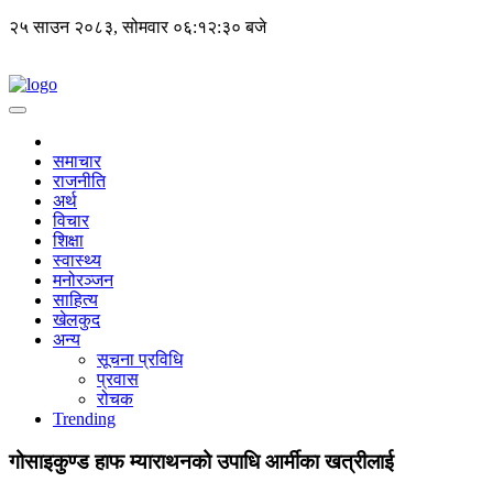
२५ साउन २०८३, सोमवार
०६:१२:३० बजे
समाचार
राजनीति
अर्थ
विचार
शिक्षा
स्वास्थ्य
मनोरञ्जन
साहित्य
खेलकुद
अन्य
सूचना प्रविधि
प्रवास
रोचक
Trending
गोसाइकुण्ड हाफ म्याराथनको उपाधि आर्मीका खत्रीलाई