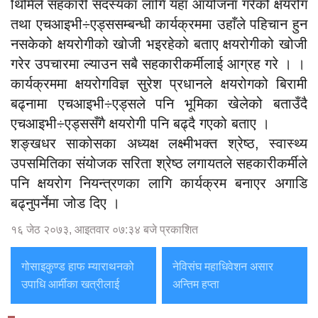
थिमिले सहकारी सदस्यका लागि यहाँ आयोजना गरेको क्षयरोग
तथा एचआइभी÷एड्ससम्बन्धी कार्यक्रममा उहाँले पहिचान हुन
नसकेको क्षयरोगीको खोजी भइरहेको बताए क्षयरोगीको खोजी
गरेर उपचारमा ल्याउन सबै सहकारीकर्मीलाई आग्रह गरे । ।
कार्यक्रममा क्षयरोगविज्ञ सुरेश प्रधानले क्षयरोगको बिरामी
बढ्नामा एचआइभी÷एड्सले पनि भूमिका खेलेको बताउँदै
एचआइभी÷एड्ससँगै क्षयरोगी पनि बढ्दै गएको बताए ।
शङ्खधर साकोसका अध्यक्ष लक्ष्मीभक्त श्रेष्ठ, स्वास्थ्य
उपसमितिका संयोजक सरिता श्रेष्ठ लगायतले सहकारीकर्मीले
पनि क्षयरोग नियन्त्रणका लागि कार्यक्रम बनाएर अगाडि
बढ्नुपर्नेमा जोड दिए ।
१६ जेठ २०७३, आइतवार ०७:३४ बजे प्रकाशित
गोसाइकुण्ड हाफ म्याराथनको
नेविसंघ महाधिवेशन असार
उपाधि आर्मीका खत्रीलाई
अन्तिम हप्ता