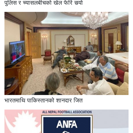
पुलिस र च्यासलबीचको खेल फेरि सर्‍यो
भारतमाथि पाकिस्तानको शानदार जित