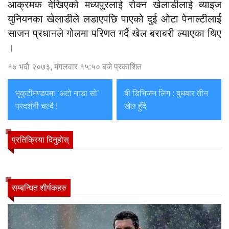
आक्रमक देखिएको मध्यपुरलाई रोक्न खेलाडीलाई व्याइज
युनियनका खेलाडीले लडाएपछि पाएको दुई ओटा पेनाल्टीलाई
साजन प्रधानले गोलमा परिणत गर्दै खेल बराबरी ल्याएका थिए
।
१४ भदौ २०७३, मंगलवार १५:५० बजे प्रकाशित
भृकुटीमण्डपमा ‘अटो नाडा सो’
बी डिभिजन लिग : बुधबार तीन
प्रदर्शनी चल्दै !
खेल हुँदै
प्रतिक्रिया दिनुहोस्
सम्बन्धित शीर्षकहरु