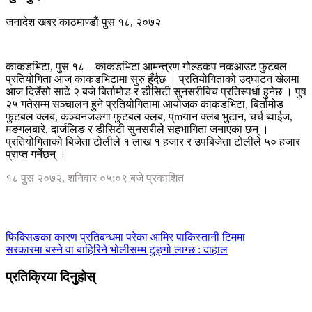
जनादेश खबर
काठमाण्डाैं
पुस १८, २०७२
काकडभिटा, पुस १८ – काकडभिटा आमन्त्रण गोल्डकप नकआउट फुटबल
प्रतियोगिता आज काकडभिटामा सुरु हुँदैछ । प्रतियोगिताको उदघाटन खेलमा
आज दिउँसो साढे २ बजे बिर्तामोड र डीसिटी सुनसरीबिच प्रतिस्पर्धा हुनेछ । पुष
२५ गतेसम्म सञ्चालन हुने प्रतियोगितामा आयोजक काकडभिटा, बिर्तामोड
फुटबल क्लब, कञ्चनजङगा फुटबल क्लब, प्mयान क्लब भुटान, चर्च ब्वाईज,
मङगलबारे, दार्जलिङ र डीसिटी सुनसरीले सहभागिता जनाएका छन् ।
प्रतियोगिताको बिजेता टोलीले १ लाख १ हजार र उपबिजेता टोलीले ५० हजार
प्राप्त गर्नेछन् ।
१८ पुस २०७२, शनिवार ०५:०९ बजे प्रकाशित
फिक्सिङका कारण प्रतिबन्धमा परेका आमिर पाकिस्तानी टिममा
सरकारमा बस्ने वा बाहिरिने भोलीसम्म टुङ्गो लाग्छ : दाहाल
प्रतिक्रिया दिनुहोस्