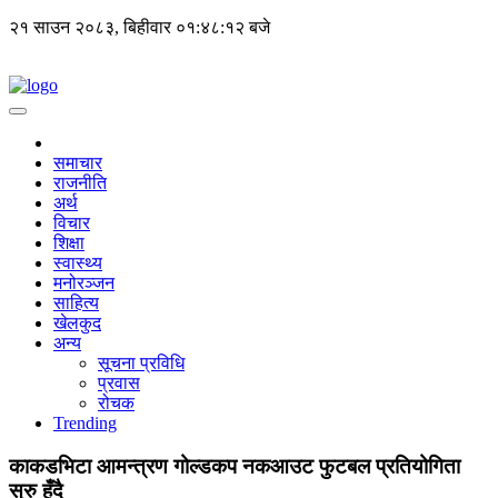
२१ साउन २०८३, बिहीवार
०१:४८:१२ बजे
समाचार
राजनीति
अर्थ
विचार
शिक्षा
स्वास्थ्य
मनोरञ्जन
साहित्य
खेलकुद
अन्य
सूचना प्रविधि
प्रवास
रोचक
Trending
काकडभिटा आमन्त्रण गोल्डकप नकआउट फुटबल प्रतियोगिता
सुरु हुँदै