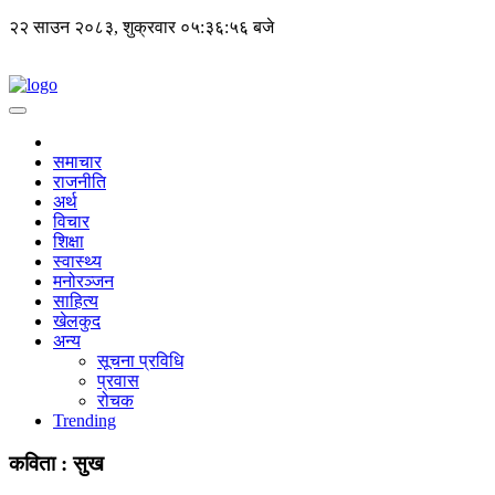
२२ साउन २०८३, शुक्रवार
०५:३६:५७ बजे
समाचार
राजनीति
अर्थ
विचार
शिक्षा
स्वास्थ्य
मनोरञ्जन
साहित्य
खेलकुद
अन्य
सूचना प्रविधि
प्रवास
रोचक
Trending
कविता : सुख