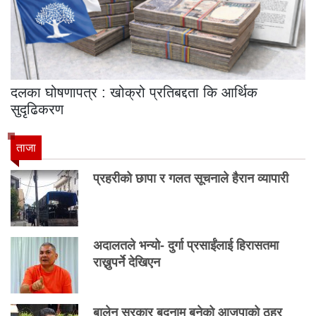
दलका घोषणापत्र : खोक्रो प्रतिबद्दता कि आर्थिक
सुदृढिकरण
ताजा
प्रहरीको छापा र गलत सूचनाले हैरान व्यापारी
अदालतले भन्यो- दुर्गा प्रसाईंलाई हिरासतमा
राख्नुपर्ने देखिएन
बालेन सरकार बदनाम बनेको आजपाको ठहर