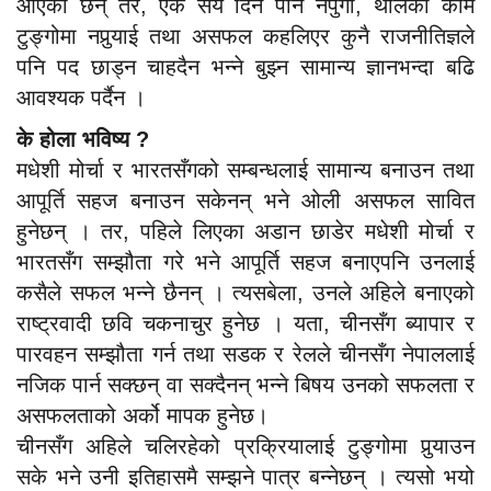
आएका छन् तर, एक सय दिन पनि नपुगी, थालेका काम
टुङ्गोमा नपुर्‍याई तथा असफल कहलिएर कुनै राजनीतिज्ञले
पनि पद छाड्न चाहदैन भन्ने बुझ्न सामान्य ज्ञानभन्दा बढि
आवश्यक पर्दैन ।
के होला भविष्य ?
मधेशी मोर्चा र भारतसँगको सम्बन्धलाई सामान्य बनाउन तथा
आपूर्ति सहज बनाउन सकेनन् भने ओली असफल सावित
हुनेछन् । तर, पहिले लिएका अडान छाडेर मधेशी मोर्चा र
भारतसँग सम्झौता गरे भने आपूर्ति सहज बनाएपनि उनलाई
कसैले सफल भन्ने छैनन् । त्यसबेला, उनले अहिले बनाएको
राष्ट्रवादी छवि चकनाचुर हुनेछ । यता, चीनसँग ब्यापार र
पारवहन सम्झौता गर्न तथा सडक र रेलले चीनसँग नेपाललाई
नजिक पार्न सक्छन् वा सक्दैनन् भन्ने बिषय उनको सफलता र
असफलताको अर्को मापक हुनेछ।
चीनसँग अहिले चलिरहेको प्रक्रियालाई टुङ्गोमा पुर्‍याउन
सके भने उनी इतिहासमै सम्झने पात्र बन्नेछन् । त्यसो भयो