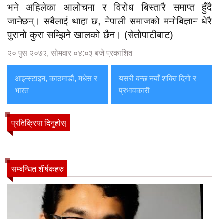
भने अहिलेका आलोचना र विरोध बिस्तारै समाप्त हुँदै
जानेछन्। सबैलाई थाहा छ, नेपाली समाजको मनोबिज्ञान धेरै
पुरानो कुरा सम्झिने खालको छैन। (सेतोपाटीबाट)
२० पुस २०७२, सोमवार ०४:०३ बजे प्रकाशित
आइन्स्टाइन, काठमाडौं, मधेस र
यसरी बन्छ नयाँ शक्ति दिगो र
भारत
प्रभावकारी
प्रतिक्रिया दिनुहोस्
सम्बन्धित शीर्षकहरु