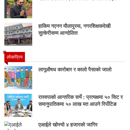
हाकिम गएनन मौलापुरमा, नगरशिक्षकदेखी
सुत्केरीसम्म आन्दोलित
लाेकप्रिय
लागूऔषध कारोबार र कालो पैसाको जालो
रास्वपाको आन्तरिक सर्भे : प्रत्यक्षमा ५० सिट र
समानुपातिकमा ५० लाख मत आउने रिर्पोटिङ
एआईले खोस्यो ४ हजारको जागिर