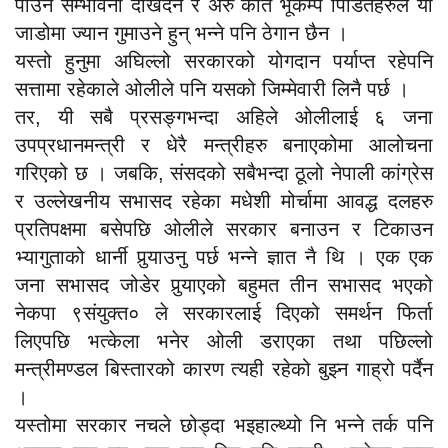
पाउने सम्भावना देखिदैन र अरु कति भूकम्प पिडितहरुले यो
जाडोमा ज्यान गुमाउने हुन् भन्ने पनि ठेगान छैन ।
यस्तो हुनुमा अघिल्लो सरकारको योगदान पर्याप्त रहेपनि
सत्तामा रहेकाले ओलीले पनि यसको जिम्मेवारी लिनै पर्छ ।
तर, यी सबै प्रसङ्गभन्दा अहिले ओलीलाई ६ जना
उपप्रधानमन्त्री र धेरै मन्त्रीहरु बनाएकोमा आलोचना
गरिएको छ । जबकि, संसदको सबैभन्दा ठूलो नेपाली कांग्रेस
र उल्लेखनीय सभासद रहेका मधेशी मोर्चामा आवद्ध दलहरु
प्रतिपक्षमा बसेपछि ओलीले सरकार बनाउन र टिकाउन
भ्यागुताको धार्नी पुर्‍याउनु पर्छ भन्ने ज्ञात नै थि । एक एक
जना सभासद जोडेर पुर्‍याएको बहुमत तीन सभासद भएको
नेकपा ९संयुक्त० ले सरकारलाई दिएको समर्थन फिर्ता
लिएपछि भत्केला भनेर ओली डराएका तथा पछिल्लो
मन्त्रीमण्डल बिस्तारको कारण त्यही रहेको बुझ्न गाह्रो पर्दैन
।
यस्तोमा सरकार नचले छोड्दा भइहाल्थ्यो नि भन्ने तर्क पनि