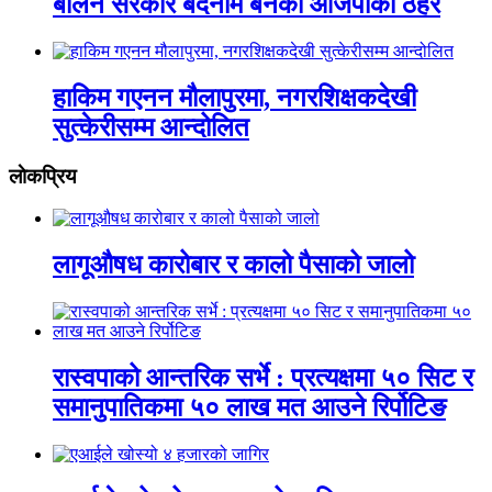
बालेन सरकार बदनाम बनेको आजपाको ठहर
हाकिम गएनन मौलापुरमा, नगरशिक्षकदेखी
सुत्केरीसम्म आन्दोलित
लाेकप्रिय
लागूऔषध कारोबार र कालो पैसाको जालो
रास्वपाको आन्तरिक सर्भे : प्रत्यक्षमा ५० सिट र
समानुपातिकमा ५० लाख मत आउने रिर्पोटिङ