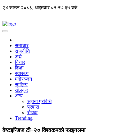
२४ साउन २०८३, आइतवार
०१:१७:३७ बजे
समाचार
राजनीति
अर्थ
विचार
शिक्षा
स्वास्थ्य
मनोरञ्जन
साहित्य
खेलकुद
अन्य
सूचना प्रविधि
प्रवास
रोचक
Trending
वेष्टइण्डिज टी–२० विश्वकपको फाइनलमा