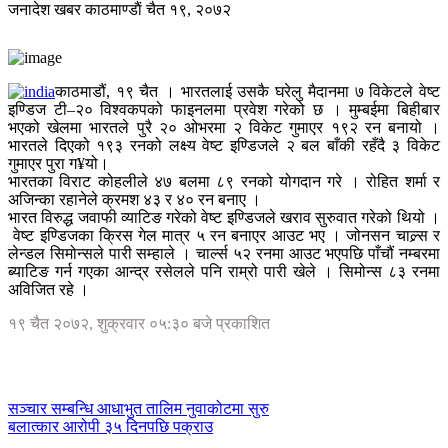
जनादेश खबर
काठमाण्डाैं
चैत १९, २०७२
काठमाडौं, १९ चैत । भारतलाई उसकै घरेलु मैदानमा ७ विकेटले वेष्ट
इण्डिज टी–२० विश्वकपको फाइनलमा प्रवेश गरेको छ । मुम्बईमा बिहीबार
भएको खेलमा भारतले पुरै २० ओभरमा २ विकेट गुमाएर १९२ रन बनायो ।
भारतले दिएको १९३ रनको लक्ष्य वेष्ट इण्डिजले २ बल बाँकी रहँदै ३ विकेट
गुमाएर पुरा ग¥यो।
भारतका विराट कोहलीले ४७ बलमा ८९ रनको योगदान गरे । रोहित शर्मा र
अजिन्का रहानेले क्रमश ४३ र ४० रन बनाए ।
भारत विरुद्ध जवाफी व्याटिङ गरेको वेष्ट इण्डिजले खराव सुरुवात गरेको थियो ।
वेष्ट इण्डिजका क्रिस गेल मात्र ५ रन बनाएर आउट भए । जोनसन चाल्र्स र
लेन्डल सिमोन्सले पारी सम्हाले । चार्ल्स ५२ रनमा आउट भएपछि पाँचौं नम्बरमा
ब्याटिङ गर्न गएका आन्द्र रसेलले पनि राम्रो पारी खेले । सिमोन्स ८३ रनमा
अविजित रहे ।
१९ चैत २०७२, शुक्रवार ०५:३० बजे प्रकाशित
सञ्चार सम्बन्धि आधाभुत तालिम नुवाकोटमा सुरु
बलात्कार आरोपी ३५ दिनपछि पक्राउ