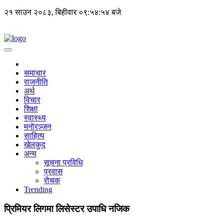
२१ साउन २०८३, बिहीवार
०९:५४:५४ बजे
समाचार
राजनीति
अर्थ
विचार
शिक्षा
स्वास्थ्य
मनोरञ्जन
साहित्य
खेलकुद
अन्य
सूचना प्रविधि
प्रवास
रोचक
Trending
प्रिमियर लिगमा लिसेस्टर उपाधि नजिक