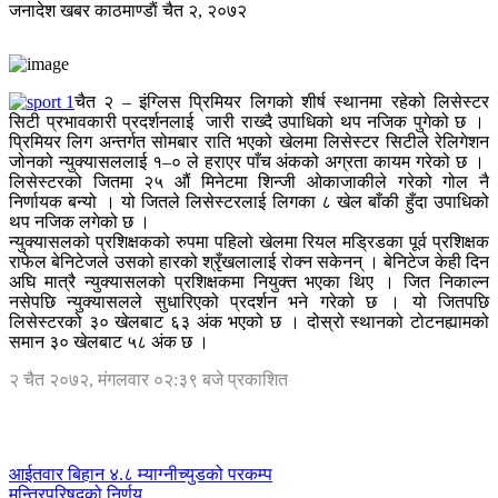
जनादेश खबर
काठमाण्डाैं
चैत २, २०७२
चैत २ – इंग्लिस प्रिमियर लिगको शीर्ष स्थानमा रहेको लिसेस्टर
सिटी प्रभावकारी प्रदर्शनलाई जारी राख्दै उपाधिको थप नजिक पुगेको छ ।
प्रिमियर लिग अन्तर्गत सोमबार राति भएको खेलमा लिसेस्टर सिटीले रेलिगेशन
जोनको न्युक्यासललाई १–० ले हराएर पाँच अंकको अग्रता कायम गरेको छ ।
लिसेस्टरको जितमा २५ औं मिनेटमा शिन्जी ओकाजाकीले गरेको गोल नै
निर्णायक बन्यो । यो जितले लिसेस्टरलाई लिगका ८ खेल बाँकी हुँदा उपाधिको
थप नजिक लगेको छ ।
न्युक्यासलको प्रशिक्षकको रुपमा पहिलो खेलमा रियल मड्रिडका पूर्व प्रशिक्षक
राफेल बेनिटेजले उसको हारको श्रृँखलालाई रोक्न सकेनन् । बेनिटेज केही दिन
अघि मात्रै न्युक्यासलको प्रशिक्षकमा नियुक्त भएका थिए । जित निकाल्न
नसेपछि न्युक्यासलले सुधारिएको प्रदर्शन भने गरेको छ । यो जितपछि
लिसेस्टरको ३० खेलबाट ६३ अंक भएको छ । दोस्रो स्थानको टोटनह्यामको
समान ३० खेलबाट ५८ अंक छ ।
२ चैत २०७२, मंगलवार ०२:३९ बजे प्रकाशित
आईतवार बिहान ४.८ म्याग्नीच्युडको परकम्प
मन्त्रिपरिषद्को निर्णय