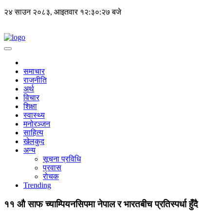
२४ साउन २०८३, आइतवार
१२:३०:२७ बजे
समाचार
राजनीति
अर्थ
विचार
शिक्षा
स्वास्थ्य
मनोरञ्जन
साहित्य
खेलकुद
अन्य
सूचना प्रविधि
प्रवास
रोचक
Trending
११ औ साफ च्याम्पियनसिपमा नेपाल र भारतबीच प्रतिस्पर्धा हुँदै