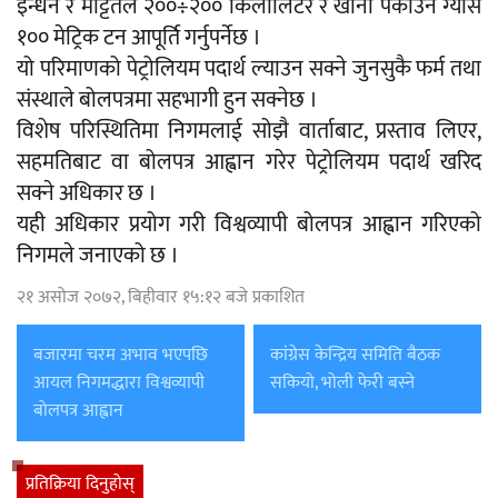
इन्धन र मट्टितेल २००÷२०० किलोलिटर र खाना पकाउने ग्यास
१०० मेट्रिक टन आपूर्ति गर्नुपर्नेछ ।
यो परिमाणको पेट्रोलियम पदार्थ ल्याउन सक्ने जुनसुकै फर्म तथा
संस्थाले बोलपत्रमा सहभागी हुन सक्नेछ ।
विशेष परिस्थितिमा निगमलाई सोझै वार्ताबाट, प्रस्ताव लिएर,
सहमतिबाट वा बोलपत्र आह्वान गरेर पेट्रोलियम पदार्थ खरिद
सक्ने अधिकार छ ।
यही अधिकार प्रयोग गरी विश्वव्यापी बोलपत्र आह्वान गरिएको
निगमले जनाएको छ ।
२१ असोज २०७२, बिहीवार १५:१२ बजे प्रकाशित
बजारमा चरम अभाव भएपछि
कांग्रेस केन्द्रिय समिति बैठक
आयल निगमद्धारा विश्वव्यापी
सकियो, भोली फेरी बस्ने
बोलपत्र आह्वान
प्रतिक्रिया दिनुहोस्