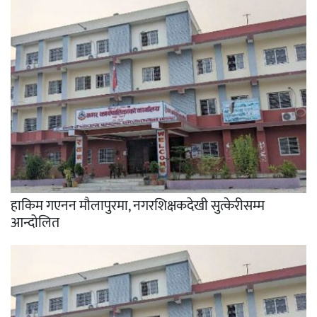
हाकिम गएनन मौलापुरमा, नगरशिक्षकदेखी सुत्केरीसम्म
आन्दोलित