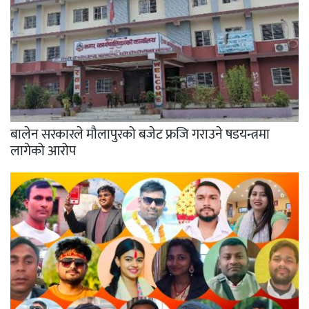
बालेन सरकारले मौलापुरको बजेट फ्रजि गराउने षडयन्त्रमा
लागेको आरोप