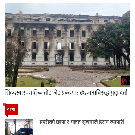
सिंहदरबार–सर्वोच्च तोडफोड प्रकरण : ४६ जनाविरुद्ध मुद्दा दर्ता
ताजा
प्रहरीको छापा र गलत सूचनाले हैरान व्यापारी