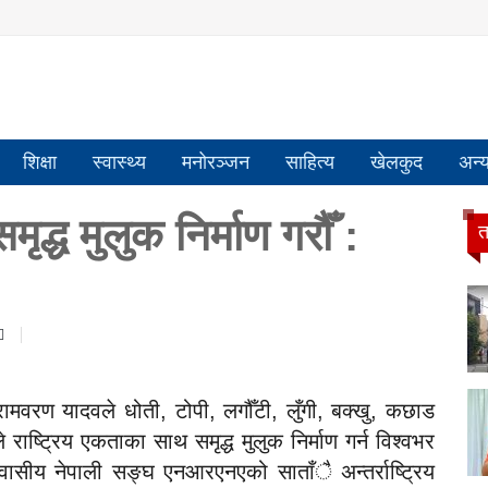
शिक्षा
स्वास्थ्य
मनोरञ्जन
साहित्य
खेलकुद
अन्
द्ध मुलुक निर्माण गरौँ :
त
रामवरण यादवले धोती, टोपी, लगौँटी, लुँगी, बक्खु, कछाड
ष्ट्रिय एकताका साथ समृद्ध मुलुक निर्माण गर्न विश्वभर
ासीय नेपाली सङ्घ एनआरएनएको साताँै अन्तर्राष्ट्रिय