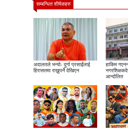
सम्बन्धित शीर्षकहरु
अदालतले भन्यो- दुर्गा प्रसाईंलाई
हाकिम गएनन
हिरासतमा राख्नुपर्ने देखिएन
नगरशिक्षकदेख
आन्दोलित