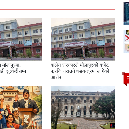
 मौलापुरमा,
बालेन सरकारले मौलापुरको बजेट
ी सुत्केरीसम्म
फ्रजि गराउने षडयन्त्रमा लागेको
आरोप