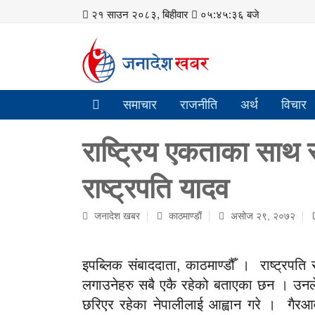
२१ साउन २०८३, बिहीवार
०५:४५:३६ बजे
समाचार
राजनीति
अर्थ
विचार
राष्ट्रिय एकताका साथ समृ
राष्ट्रपति यादव
जनादेश खबर
काठमाण्डाैं
असोज २९, २०७२
इपब्लिक संबाददाता, काठमाण्डौँ । राष्ट्रपति 
लगाउनेहरु सबै एकै रहेको बताएका छन । उनले रा
छरिएर रहेका नेपालीलाई आह्वान गरे । गैरआव