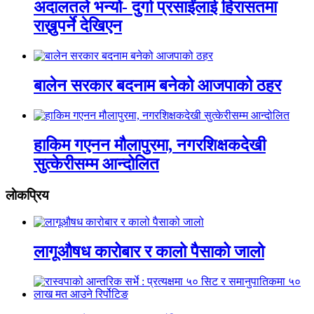
अदालतले भन्यो- दुर्गा प्रसाईंलाई हिरासतमा
राख्नुपर्ने देखिएन
बालेन सरकार बदनाम बनेको आजपाको ठहर
हाकिम गएनन मौलापुरमा, नगरशिक्षकदेखी
सुत्केरीसम्म आन्दोलित
लाेकप्रिय
लागूऔषध कारोबार र कालो पैसाको जालो