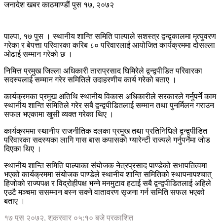
जनादेश खबर
काठमाण्डाैं
पुस १७, २०७२
पाल्पा, १७ पुस । स्थानीय शान्ति समिति पाल्पाले सशस्त्र द्वन्द्वकालमा मृत्युवरण
गरेका र बेपत्ता परिवारका करिब ८० परिवारलाई आयोजित कार्यक्रममा दोसल्ला
ओढाई सम्मान गरेको छ ।
निमित्त प्रमुख जिल्ला अधिकारी ताराप्रसाद घिमिरेले द्वन्द्वपीडित परिवारका
सदस्यलाई सम्मान गरेर समितिले उदाहरणीय कार्य गरेको बताए ।
कार्यक्रमका प्रमुख अतिथि स्थानीय विकास अधिकारीले सरकारले गर्नुपर्ने काम
स्थानीय शान्ति समितिले गरेर सबै द्वन्द्वपीडितलाई सम्मान तथा पुनर्मिलन गराउन
सफल भएकामा खुसी व्यक्त गरेका थिए ।
कार्यक्रममा स्थानीय राजनीतिक दलका प्रमुख तथा प्रतिनिधिले द्वन्द्वपीडित
परिवारका सदस्यका लागि गास बास कपासको ग्यारेन्टी राज्यले गर्नुपर्नेमा जोड
दिएका थिए ।
स्थानीय शान्ति समिति पाल्पाका संयोजक नेत्रप्रसाद पाण्डेको सभापतित्वमा
भएको कार्यक्रममा संयोजक पाण्डेले स्थानीय शान्ति समितिको स्थापनापश्चात्
हिजोको राज्यपक्ष र विद्रोहीपक्ष भन्ने मनमुटाव हटाई सबै द्वन्द्वपीडितलाई अहिले
एउटै मञ्चमा ससम्मान बस्न सक्ने वातावरण सृजना गर्न समिति सफल भएको
बताए ।
१७ पुस २०७२, शुक्रवार ०५:१० बजे प्रकाशित