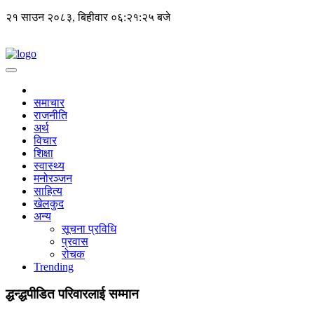
२१ साउन २०८३, बिहीवार
०६:२१:२५ बजे
समाचार
राजनीति
अर्थ
विचार
शिक्षा
स्वास्थ्य
मनोरञ्जन
साहित्य
खेलकुद
अन्य
सूचना प्रविधि
प्रवास
रोचक
Trending
द्धन्द्धपीडित परिवारलाई सम्मान