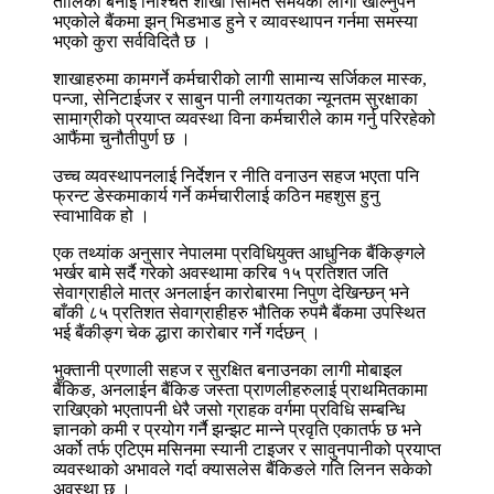
तालिका बनाई निश्चित शाखा सिमित समयका लागी खोल्नुपर्ने
भएकोले बैंकमा झन् भिडभाड हुने र व्यावस्थापन गर्नमा समस्या
भएको कुरा सर्वविदितै छ ।
शाखाहरुमा कामगर्ने कर्मचारीको लागी सामान्य सर्जिकल मास्क,
पन्जा, सेनिटाईजर र साबुन पानी लगायतका न्यूनतम सुरक्षाका
सामाग्रीको प्रयाप्त व्यवस्था विना कर्मचारीले काम गर्नु परिरहेको
आफैंमा चुनौतीपुर्ण छ ।
उच्च व्यवस्थापनलाई निर्देशन र नीति वनाउन सहज भएता पनि
फ्रन्ट डेस्कमाकार्य गर्ने कर्मचारीलाई कठिन महशुस हुनु
स्वाभाविक हो ।
एक तथ्यांक अनुसार नेपालमा प्रविधियुक्त आधुनिक बैंकिङ्गले
भर्खर बामे सर्दै गरेको अवस्थामा करिब १५ प्रतिशत जति
सेवाग्राहीले मात्र अनलाईन कारोबारमा निपुण देखिन्छन् भने
बाँकी ८५ प्रतिशत सेवाग्राहीहरु भौतिक रुपमै बैंकमा उपस्थित
भई बैंकीङ्ग चेक द्धारा कारोबार गर्ने गर्दछन् ।
भुक्तानी प्रणाली सहज र सुरक्षित बनाउनका लागी मोबाइल
बैंकिङ, अनलाईन बैंकिङ जस्ता प्राणलीहरुलाई प्राथमितकामा
राखिएको भएतापनी धेरै जसो ग्राहक वर्गमा प्रविधि सम्बन्धि
ज्ञानको कमी र प्रयोग गर्नै झन्झट मान्ने प्रवृति एकातर्फ छ भने
अर्को तर्फ एटिएम मसिनमा स्यानी टाइजर र सावुनपानीको प्रयाप्त
व्यवस्थाको अभावले गर्दा क्यासलेस बैंकिङले गति लिनन सकेको
अवस्था छ ।