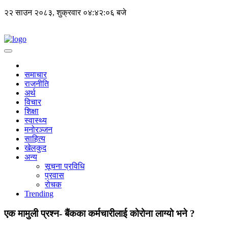
२२ साउन २०८३, शुक्रवार
०४:४२:०६ बजे
समाचार
राजनीति
अर्थ
विचार
शिक्षा
स्वास्थ्य
मनोरञ्जन
साहित्य
खेलकुद
अन्य
सूचना प्रविधि
प्रवास
रोचक
Trending
एक मामुली प्रश्न- बैंकका कर्मचारीलाई कोरोना लाग्यो भने ?