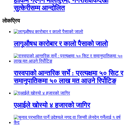
हाकिम गएनन मौलापुरमा, नगरशिक्षकदेखी
सुत्केरीसम्म आन्दोलित
लाेकप्रिय
लागूऔषध कारोबार र कालो पैसाको जालो
रास्वपाको आन्तरिक सर्भे : प्रत्यक्षमा ५० सिट र
समानुपातिकमा ५० लाख मत आउने रिर्पोटिङ
एआईले खोस्यो ४ हजारको जागिर