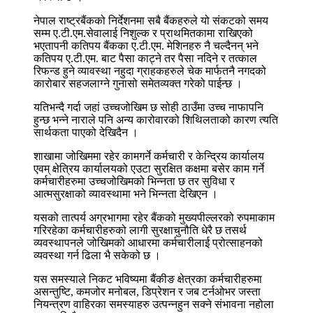
नेपाल राष्ट्रबैंकको निर्देशनमा सबै बैंकहरुले यो संकटको समय
सम्म ए.टी.एम.सेवालाई निशुल्क र प्राथमितकामा राखिएको
भएतापनी कतिपय बैंकका ए.टी.एम. मेशिनहरु नै चल्दैनन् भने
कतिपय ए.टी.एम. बाट पैसा काट्ने तर पैसा नदिने र तत्काल
रिफन्ड हुने व्यावस्था नहुदा ग्राहकहरुले चेक मार्फतनै नगदको
कारोबार सहजलाग्ने गुनासो समेतव्यक्त गरेको पाईन्छ ।
यतिभन्दै गर्दा जहां उच्चजोखिम छ सोही ठाउँमा उच्च नाफापनि
हुन्छ भन्ने नाराले पनि अन्य कारोवारको शिथिलताको कारण त्यति
सार्थकता पाएको देखिदैन ।
शाखामा जोखिममा रहेर कामगर्ने कर्मचारी र केन्द्रिय कार्यालय
एवम् क्षेत्रिय कार्यालयको एउटा सुरक्षित कक्षमा बसेर काम गर्ने
कर्मचारीहरुमा उच्चजोखिमको भिन्नता छ तर सुविधा र
आत्मसुरक्षाको व्यावस्थामा भने भिन्नता देखिएन ।
यसको तात्पर्य अग्रभागमा रहेर बैंकको मुख्यपील्लरको रुपमाकाम
गरिरहेका कर्मचारीहरुको लागी सुरक्षाचुनौति धेरै छ तसर्थ
व्यवस्थापनले जोखिमको आधारमा कर्मचारीलाई प्रोत्साहनको
व्यवस्था गर्न ढिला भै सकेको छ ।
यस समस्याले निकट भविष्यमा बैंकीङ क्षेत्रका कर्मचारीहरुमा
असन्तुष्टि, कमजोर मनोबल, डिप्रेशन र जब टर्नओभर जस्ता
नियन्त्रण वाहिरका समस्याहरु उत्पन्नहुन सक्ने संभावना नहोला