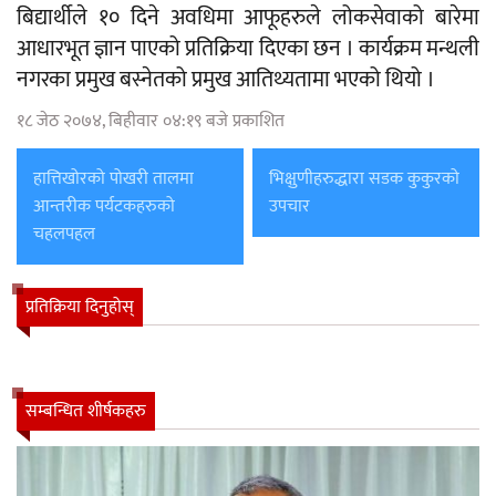
बिद्यार्थीले १० दिने अवधिमा आफूहरुले लोकसेवाको बारेमा
आधारभूत ज्ञान पाएको प्रतिक्रिया दिएका छन । कार्यक्रम मन्थली
नगरका प्रमुख बस्नेतको प्रमुख आतिथ्यतामा भएको थियो ।
१८ जेठ २०७४, बिहीवार ०४:१९ बजे प्रकाशित
हात्तिखोरको पोखरी तालमा
भिक्षुणीहरुद्धारा सडक कुकुरको
आन्तरीक पर्यटकहरुको
उपचार
चहलपहल
प्रतिक्रिया दिनुहोस्
सम्बन्धित शीर्षकहरु