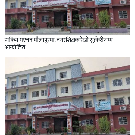
हाकिम गएनन मौलापुरमा, नगरशिक्षकदेखी सुत्केरीसम्म
आन्दोलित