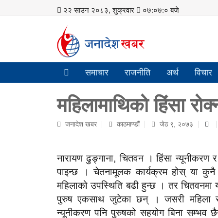
२२ साउन २०८३, शुक्रवार
०७:०७:०१ बजे
समाचार
राजनीति
अर्थ
विचार
महिलामाथिको हिंसा रोक
जनादेश खबर
काठमाण्डाैं
जेठ ९, २०७३
नारायण ढुङ्गाना, चितवन । हिंसा न्यूनीकर
पाइन्छ । चेतनामूलक कार्यक्रम होस् या कुनै
महिलाको उपस्थिति बढी हुन्छ । तर चितवनमा यस
पुरुष एकसाथ जुटेका छन् । जसरी महिला र प
न्यूनीकरण पनि पुरुषको सहयोग बिना सम्भव छ