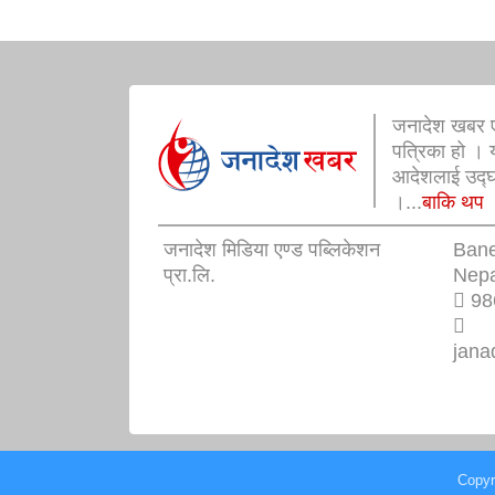
जनादेश खबर ए
पत्रिका हो । 
आदेशलाई उद्घोष
।...
बाकि थप
जनादेश मिडिया एण्ड पब्लिकेशन
Ban
प्रा.लि.
Nepa
98
jana
Copyr