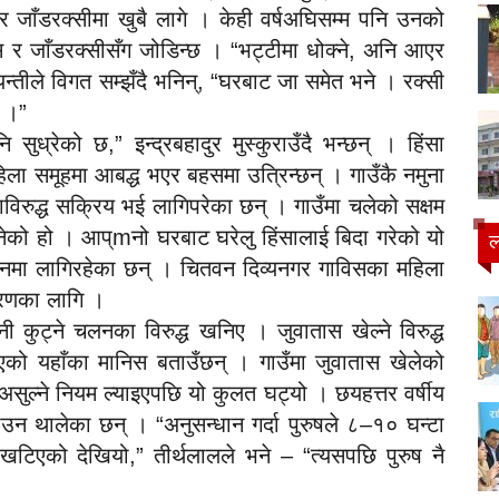
 र जाँडरक्सीमा खुबै लागे । केही वर्षअघिसम्म पनि उनको
स र जाँडरक्सीसँग जोडिन्छ । “भट्टीमा धोक्ने, अनि आएर
जयन्तीले विगत सम्झँदै भनिन्, “घरबाट जा समेत भने । रक्सी
ा ।”
ध्रेको छ,” इन्द्रबहादुर मुस्कुराउँदै भन्छन् । हिंसा
िला समूहमा आबद्ध भएर बहसमा उत्रिन्छन् । गाउँकै नमुना
विरुद्ध सक्रिय भई लागिपरेका छन् । गाउँमा चलेको सक्षम
नेको हो । आप्mनो घरबाट घरेलु हिंसालाई बिदा गरेको यो
ल
नमा लागिरहेका छन् । चितवन दिव्यनगर गाविसका महिला
नीकरणका लागि ।
नी कुट्ने चलनका विरुद्ध खनिए । जुवातास खेल्ने विरुद्ध
भएको यहाँका मानिस बताउँछन् । गाउँमा जुवातास खेलेको
ा असुल्ने नियम ल्याइएपछि यो कुलत घट्यो । छयहत्तर वर्षीय
ाउन थालेका छन् । “अनुसन्धान गर्दा पुरुषले ८–१० घन्टा
खटिएको देखियो,” तीर्थलालले भने – “त्यसपछि पुरुष नै