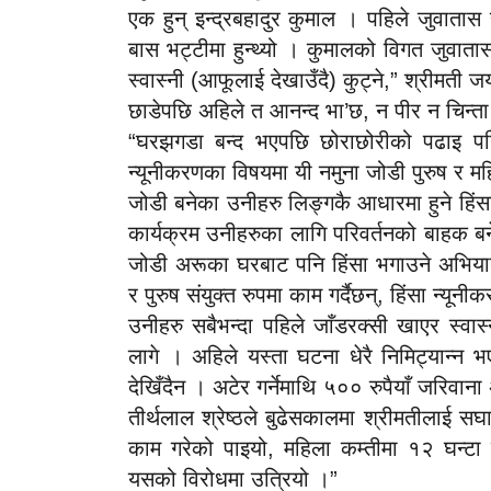
एक हुन् इन्द्रबहादुर कुमाल । पहिले जुवातास
बास भट्टीमा हुन्थ्यो । कुमालको विगत जुवाता
स्वास्नी (आफूलाई देखाउँदै) कुट्ने,” श्रीमती 
छाडेपछि अहिले त आनन्द भा’छ, न पीर न चिन्त
“घरझगडा बन्द भएपछि छोराछोरीको पढाइ पनि सु
न्यूनीकरणका विषयमा यी नमुना जोडी पुरुष र मह
जोडी बनेका उनीहरु लिङ्गकै आधारमा हुने हिंसा
कार्यक्रम उनीहरुका लागि परिवर्तनको बाहक ब
जोडी अरूका घरबाट पनि हिंसा भगाउने अभिया
र पुरुष संयुक्त रुपमा काम गर्दैछन्, हिंसा न्यू
उनीहरु सबैभन्दा पहिले जाँडरक्सी खाएर स्वास्
लागे । अहिले यस्ता घटना धेरै निमिट्यान्न 
देखिँदैन । अटेर गर्नेमाथि ५०० रुपैयाँ जरिवान
तीर्थलाल श्रेष्ठले बुढेसकालमा श्रीमतीलाई सघ
काम गरेको पाइयो, महिला कम्तीमा १२ घन्टा 
यसको विरोधमा उत्रियो ।”