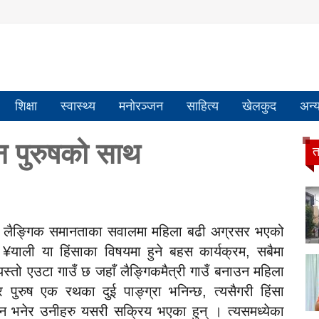
शिक्षा
स्वास्थ्य
मनोरञ्जन
साहित्य
खेलकुद
अन्
्न पुरुषको साथ
त
ण र लैङ्गिक समानताका सवालमा महिला बढी अग्रसर भएको
 ¥याली या हिंसाका विषयमा हुने बहस कार्यक्रम, सबैमा
्तो एउटा गाउँ छ जहाँ लैङ्गिकमैत्री गाउँ बनाउन महिला
ुरुष एक रथका दुई पाङ्ग्रा भनिन्छ, त्यसैगरी हिंसा
ैन भनेर उनीहरु यसरी सक्रिय भएका हुन् । त्यसमध्येका