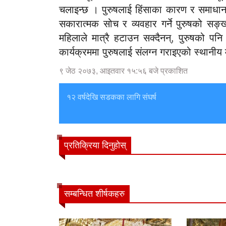
चलाइन्छ । पुरुषलाई हिंसाका कारण र समाधान
सकारात्मक सोच र व्यवहार गर्ने पुरुषको सङ्ख
महिलाले मात्रै हटाउन सक्दैनन्, पुरुषको पन
कार्यक्रममा पुरुषलाई संलग्न गराइएको स्थानीय
९ जेठ २०७३, आइतवार १५:५६ बजे प्रकाशित
१२ वर्षदेखि सडकका लागि संघर्ष
प्रतिक्रिया दिनुहोस्
सम्बन्धित शीर्षकहरु