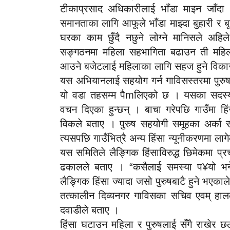
टीकाप्रसाद अधिकारीलाई भाँडा माझ्न जाँदा
समानताका लागि आफूले भाँडा माझ्दा बुहारी र
घरका काम छुँदै नछुने लोग्ने मानिसले अहि
सङ्गठनमा महिला सहभागिता बढाउन ती महिला
आउने बजेटलाई महिलाका लागि सहज हुने विकास
यस अभियानलाई सहयोग गर्न गाविसस्तरमा पुरु
यो वडा तहसम्म पैmलिएको छ । यसका सदस्यले
वचन दिएका हुन्छन् । बाचा गरेपछि गाउँमा हि
विकले बताए । पुरुष सहयोगी समूहका अर्का 
त्यसपछि गाउँभित्रै अन्य हिंसा न्यूनीकरणमा ला
यस समितिले लैङ्गिक हिंसाविरुद्ध छिमेकमा प्रच
ढकालले बताए । “कसैलाई समस्या प¥यो भने हा
लैङ्गिक हिंसा ज्यादा जसो पुरुषबाटै हुने भएकाले
तत्कालीन दिव्यनगर गाविसका सचिव एवम् हाल
दवाडीले बताए ।
हिंसा घटाउन महिला र पुरुषलाई सँगै राखेर