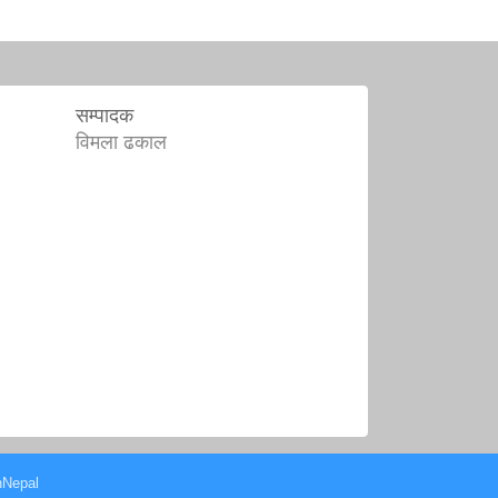
सम्पादक
विमला ढकाल
hNepal