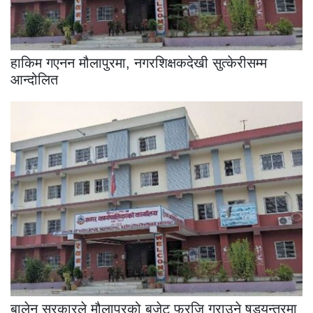
हाकिम गएनन मौलापुरमा, नगरशिक्षकदेखी सुत्केरीसम्म
आन्दोलित
बालेन सरकारले मौलापुरको बजेट फ्रजि गराउने षडयन्त्रमा