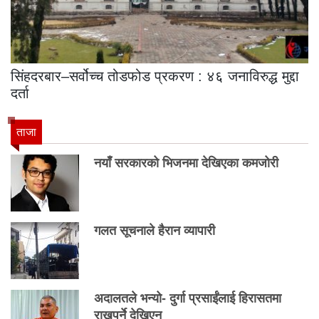
सिंहदरबार–सर्वोच्च तोडफोड प्रकरण : ४६ जनाविरुद्ध मुद्दा
दर्ता
ताजा
नयाँ सरकारको भिजनमा देखिएका कमजोरी
गलत सूचनाले हैरान व्यापारी
अदालतले भन्यो- दुर्गा प्रसाईंलाई हिरासतमा
राख्नुपर्ने देखिएन