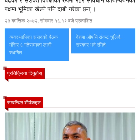
बढेको र सशक्त विपक्षीको रुपमा रहेर संविधान कार्यान्वयनका
पक्षमा भूमिका खेल्ने पनि दाबी गरेका छन् ।
२३ कात्तिक २०७२, सोमवार १६:१९ बजे प्रकाशित
व्यवस्थापिका संसदको बैठक
देशमा औषधि संकट चुलिदै,
मंसिर ६ गतेसम्मका लागी
सरकार भने रमिते
स्थगित
प्रतिक्रिया दिनुहोस्
सम्बन्धित शीर्षकहरु