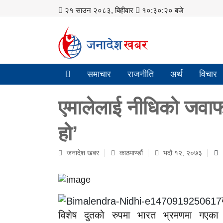
२१ साउन २०८३, बिहीवार
१०:३०:२० बजे
समाचार
राजनीति
अर्थ
विचार
एमालेलाई नीधिको जवाफ 
हो’
जनादेश खबर
काठमाण्डाैं
भदौ १२, २०७३
विशेष दुतको रुपमा भारत भ्रमणमा गएका उप