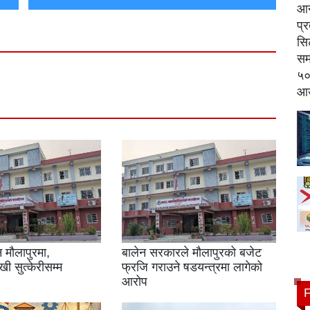
 मौलापुरमा,
बालेन सरकारले मौलापुरको बजेट
ी सुत्केरीसम्म
फ्रजि गराउने षडयन्त्रमा लागेको
आरोप