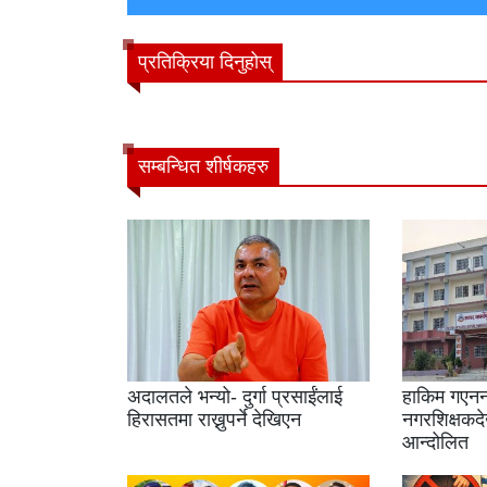
प्रतिक्रिया दिनुहोस्
सम्बन्धित शीर्षकहरु
अदालतले भन्यो- दुर्गा प्रसाईंलाई
हाकिम गएनन
हिरासतमा राख्नुपर्ने देखिएन
नगरशिक्षकदेख
आन्दोलित