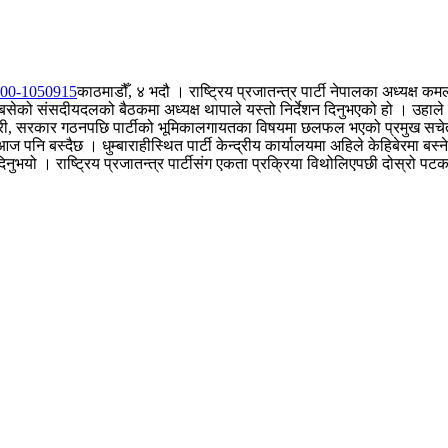
काठमाडौँ, ४ भदौ । राष्ट्रिय प्रजातन्त्र पार्टी नेपालका अध्यक
ेको संसदीयदलको बैठकमा अध्यक्ष थापाले यस्तो निर्देशन दिनुभएको हो । उहाले सं
ने तयारी, सरकार गठनपछि पार्टीको भूमिकालगायतका विषयमा छलफल भएको प्रमुख स
क आज पनि बस्दैछ । धुम्बाराहीस्थित पार्टी केन्द्रीय कार्यालयमा अहिले केहिबेरमा 
ुभयो । राष्ट्रिय प्रजातन्त्र पार्टीसंग एकता प्रक्रिया विथोलिएपछी दोस्रो पट