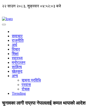
२२ साउन २०८३, शुक्रवार
०४:५२:०३ बजे
समाचार
राजनीति
अर्थ
विचार
शिक्षा
स्वास्थ्य
मनोरञ्जन
साहित्य
खेलकुद
अन्य
सूचना प्रविधि
प्रवास
रोचक
Trending
चुनावका लागी राप्रपा नेपाललाई कमल थापाको आदेश