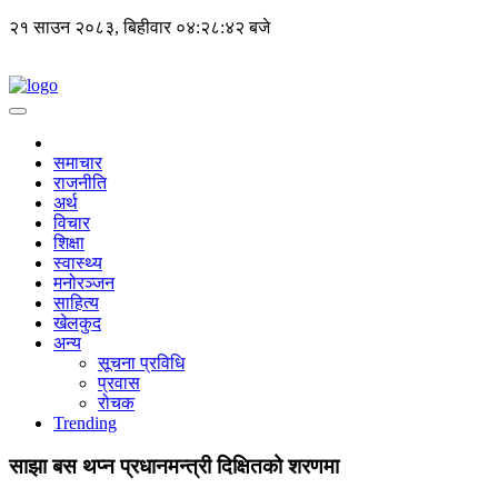
२१ साउन २०८३, बिहीवार
०४:२८:४३ बजे
समाचार
राजनीति
अर्थ
विचार
शिक्षा
स्वास्थ्य
मनोरञ्जन
साहित्य
खेलकुद
अन्य
सूचना प्रविधि
प्रवास
रोचक
Trending
साझा बस थप्न प्रधानमन्त्री दिक्षितको शरणमा