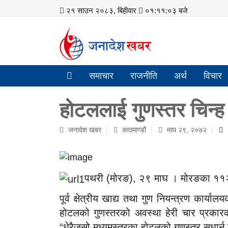
२१ साउन २०८३, बिहीवार
०१:११:०३ बजे
समाचार
राजनीति
अर्थ
विचार
होटललाई गुणस्तर चिन्ह
जनादेश खबर
काठमाण्डाैं
माघ २९, २०७२
पथरी (मोरङ), २९ माघ । मोरङका ११२
पूर्व क्षेत्रीय खाद्य तथा गुण नियन्त्रण कार
होटलको गुणस्तरको अवस्था हेरी चार प्रकार
“धेरैजसो मध्यमस्तरका होटलको गुणस्तर सुधार्न