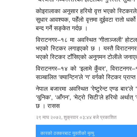
कोइरालाका अनुसार हरियो वृत्त भएको स्टिकरले र
सुधार आवश्यक, पहेँलो वृत्तमा दुईवटा रातो धर
बन्द गर्ने सङ्केत गर्दछ ।
विराटनगर–१८ मा अवस्थित ‘गीताञ्जली’ होटलमा
भएको स्टिकर लगाइएको छ । यस्तै विराटनगर–१
भएको स्टिकर टाँसिएको अनुगमन टोलीले जना
विराटनगर–१४ को ‘इलामे कुँवर’, विराटनगर–
सञ्चालित ‘क्यान्टिन’ले ‘ग’ वर्गको स्टिकर प्राप्
नेपाल बजारमा अवस्थित ‘रेष्टुरेन्ट एण्ड बार’ल
‘युनिक’, ‘आँगन’, ‘मेट्रो सिटी’ले हरियो अर्था
छ । रासस
२९ माघ २०७२, शुक्रवार ०३:४४ बजे प्रकाशित
कारको ठक्करबाट युवतीको मृत्यु