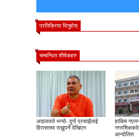
प्रतिक्रिया दिनुहोस्
सम्बन्धित शीर्षकहरु
अदालतले भन्यो- दुर्गा प्रसाईंलाई
हाकिम गएनन
हिरासतमा राख्नुपर्ने देखिएन
नगरशिक्षकदेख
आन्दोलित