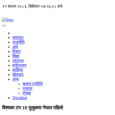
२१ साउन २०८३, बिहीवार
०७:५६:०९ बजे
समाचार
राजनीति
अर्थ
विचार
शिक्षा
स्वास्थ्य
मनोरञ्जन
साहित्य
खेलकुद
अन्य
सूचना प्रविधि
प्रवास
रोचक
Trending
विश्वका टप 10 मुलुकमा नेपाल पहिलो