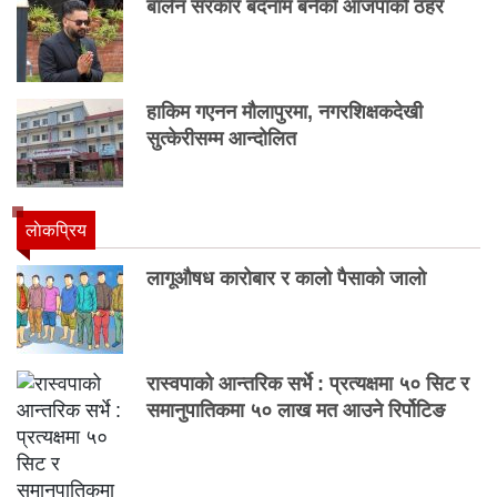
बालेन सरकार बदनाम बनेको आजपाको ठहर
हाकिम गएनन मौलापुरमा, नगरशिक्षकदेखी
सुत्केरीसम्म आन्दोलित
लाेकप्रिय
लागूऔषध कारोबार र कालो पैसाको जालो
रास्वपाको आन्तरिक सर्भे : प्रत्यक्षमा ५० सिट र
समानुपातिकमा ५० लाख मत आउने रिर्पोटिङ