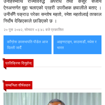
उनीहरुमाथि राज्यविरुद्ध अपराध तथा कसुर सजाय
ऐनअन्तर्गत मुद्दा चलाएको प्रहरी उपरीक्षक ज्ञवालीले बताए ।
उनीसँगै पक्राउ परेका सन्तोष महतो, रमेश महतोलाई तत्काल
निर्दोष देखिएकाले छाडिएको छ ।
२० पुस २०७२, सोमवार ०३:४८ बजे प्रकाशित
काँग्रेस उपसभापति पौडेल आज
आइन्स्टाइन, काठमाडौं, मधेस र
दिल्ली जादैँ
भारत
प्रतिक्रिया दिनुहोस्
सम्बन्धित शीर्षकहरु