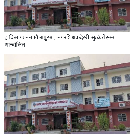
हाकिम गएनन मौलापुरमा, नगरशिक्षकदेखी सुत्केरीसम्म
आन्दोलित