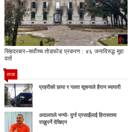
सिंहदरबार–सर्वोच्च तोडफोड प्रकरण : ४६ जनाविरुद्ध मुद्दा
दर्ता
ताजा
प्रहरीको छापा र गलत सूचनाले हैरान व्यापारी
अदालतले भन्यो- दुर्गा प्रसाईंलाई हिरासतमा
राख्नुपर्ने देखिएन