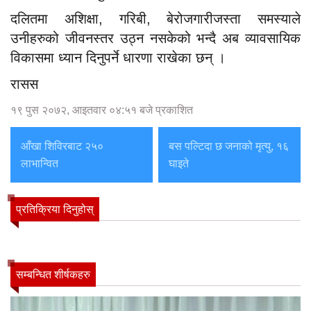
दलितमा अशिक्षा, गरिबी, बेरोजगारीजस्ता समस्याले
उनीहरुको जीवनस्तर उठ्न नसकेको भन्दै अब व्यावसायिक
विकासमा ध्यान दिनुपर्ने धारणा राखेका छन् ।
रासस
१९ पुस २०७२, आइतवार ०४:५१ बजे प्रकाशित
आँखा शिविरबाट २५०
बस पल्टिदा छ जनाको मृत्यु, १६
लाभान्वित
घाइते
प्रतिक्रिया दिनुहोस्
सम्बन्धित शीर्षकहरु