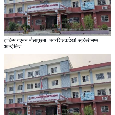
हाकिम गएनन मौलापुरमा, नगरशिक्षकदेखी सुत्केरीसम्म
आन्दोलित