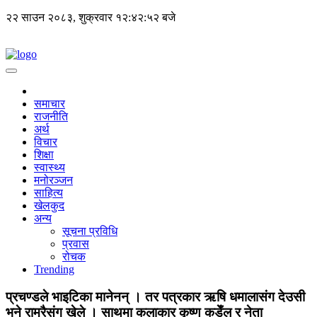
२२ साउन २०८३, शुक्रवार
१२:४२:५२ बजे
समाचार
राजनीति
अर्थ
विचार
शिक्षा
स्वास्थ्य
मनोरञ्जन
साहित्य
खेलकुद
अन्य
सूचना प्रविधि
प्रवास
रोचक
Trending
प्रचण्डले भाइटिका मानेनन् । तर पत्रकार ऋषि धमालासंग देउसी
भने राम्रैसंग खेले । साथमा कलाकार कृष्ण कडेँल र नेता