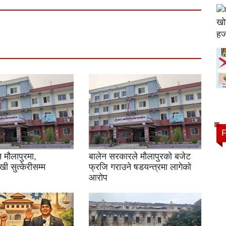
 मौलापुरमा,
बालेन सरकारले मौलापुरको बजेट
ी सुत्केरीसम्म
फ्रजि गराउने षडयन्त्रमा लागेको
आरोप