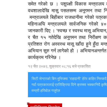
समेत गरेको छ । पशुपक्षी विकास मन्त्राल
वधशालादेखि मासु पसलसम्म अनुगमन तथा निर
मन्त्रालयले बिहीबार राजधानीमा गरेको पत्रका
महिनाअघि मन्त्रालयले सार्वजनिक गरेको ४० 
जानकारी दिए । ‘स्वच्छ र स्वस्थ मासु अभियान,
र चैत १५ गतेदेखि अनुगमन तथा निरीक्षण 
प्रतिशत रोग अस्वस्थ मासु खाँदा हुने हुँदा मन्
अभियान सुरु गर्न लागेको हो । अभियानअन्तर्
कार्यक्रम गरिनेछ ।
१२ चैत २०७२, शुक्रवार ०८:१६ बजे प्रकाशित
सिटी सेन्टरको बिग मुभिजमा ’राहदानी’ हेरेर बाहिर निस्कदै
गर्दा पत्रकारलाई प्रतिक्रिया दिने क्रममा भक्कानिदै कृषि
मन्त्री हरिबोल गजुरेल