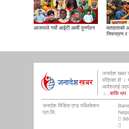
आजपाले गर्यो आईटी आर्मी पुनर्गठन
मतदाताको आ
नियन्त्रण र
जनादेश खबर ए
पत्रिका हो । 
आदेशलाई उद्घोष
।...
बाकि थप
जनादेश मिडिया एण्ड पब्लिकेशन
Ban
प्रा.लि.
Nepa
98