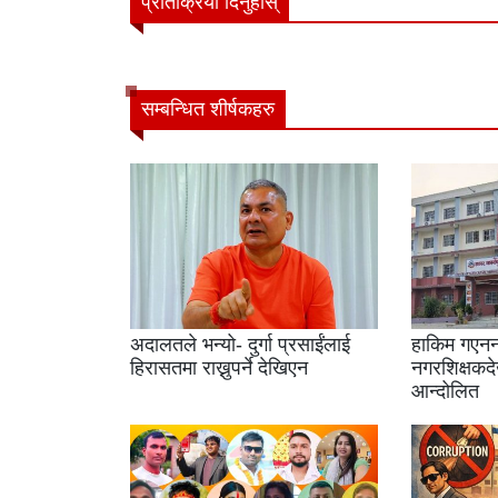
प्रतिक्रिया दिनुहोस्
सम्बन्धित शीर्षकहरु
अदालतले भन्यो- दुर्गा प्रसाईंलाई
हाकिम गएनन
हिरासतमा राख्नुपर्ने देखिएन
नगरशिक्षकदेख
आन्दोलित