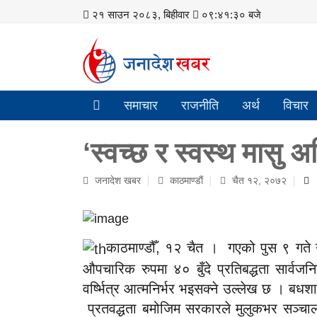
२१ साउन २०८३, बिहीवार
०९:४१:३१ बजे
समाचार
राजनीति
अर्थ
विचार
‘स्वच्छ र स्वस्थ मासु
जनादेश खबर
काठमाण्डाैं
चैत १२, २०७२
काठमाण्डौँ, १२ चैत । गएको पुस ९ गते नय
औपचारिक रुपमा ४० बुँदे प्रतिबद्धता सार्वजनि
वर्ष्भित्र आत्मनिर्भर भइसक्ने उल्लेख छ । बधश
प्रतवद्धता बमोजिम सरकारले मुलुकभर सञ्चाल