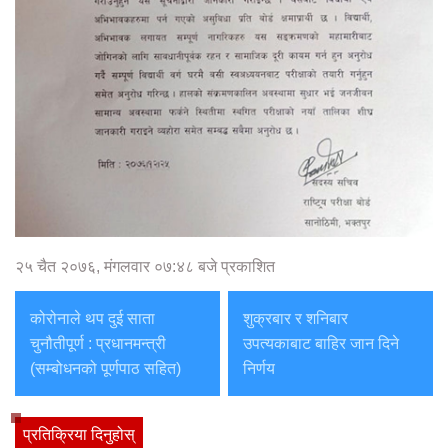
२५ चैत २०७६, मंगलवार ०७:४८ बजे प्रकाशित
कोरोनाले थप दुई साता
शुक्रबार र शनिबार
चुनौतीपूर्ण : प्रधानमन्त्री
उपत्यकाबाट बाहिर जान दिने
(सम्बोधनको पूर्णपाठ सहित)
निर्णय
प्रतिक्रिया दिनुहोस्