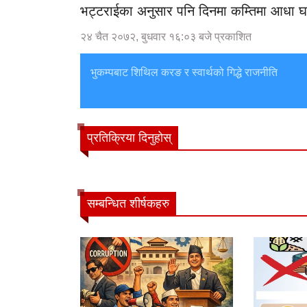
भट्टराईका अनुसार पनि दिनमा कम्तिमा आधा घण्
२४ चैत २०७२, बुधवार १६:०३ बजे प्रकाशित
भुकम्पबाट शिथिल करङ र स्वार्थको गिद्धे राजनीति
प्रतिक्रिया दिनुहोस्
सम्बन्धित शीर्षकहरु