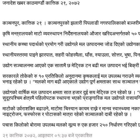
जनादेश खबर
काठमाण्डाैं
कात्तिक २९, २०७२
कञ्चनपुर, कात्तिक २९ । कञ्चनपुरको झलारी पिपलाडी नगरपालिकाको बञ्जरीमा रह
कृषि मन्त्रालयको माटो व्यवस्थापन निर्देशनालयको औजार खरिदअन्तर्गतको ५
स्थानीय कच्चा पदार्थको प्रयोग गरी उद्योगले मल उत्पादनमा जोड दिएको उद्यो
स्थानीयस्तरमा पाइने झारपात, सहरी फोहरमैला, घाँस, स्याउला, सोत्तर, भुषा, प
उद्योग सञ्चालनमा आएको एक सातामै छ मेट्रिक टन बढी मल उत्पादन भई बिक्
सरकारले तोकेको रु १० प्रतिकिलो अनुदानमा कृषकलाई मल उपलब्ध गराउने व्यवस्
भनाइ रहेको छ । “मलको माग बढी आएकाले उद्योग पूर्ण क्षमताका साथ सञ्चाल
उद्योगको वार्षिक मल उत्पादन क्षमता सात हजार दुई सय मेट्रिक टन रहेको छ । “व
सुदूरपश्चिम क्षेत्रमै पहिलोपटक स्थापना भएको प्राङ्गारिक मल उद्योगले रासायन
माटोको उर्वराशक्ति बढाउने, माटोमा चिस्यान कायम राख्ने र मानव स्वास्थ्यमा न
नाइट्रोजन, फस्फोरस र पोटासको मात्रा रहेको सञ्चालको दाबी रहेको छ ।
पचास किलोको बोरामा उपलब्ध मलको मूल्य रु एक हजार २५० निर्धारण गरिएको
२९ कात्तिक २०७२, आइतवार ०१:३७ बजे प्रकाशित