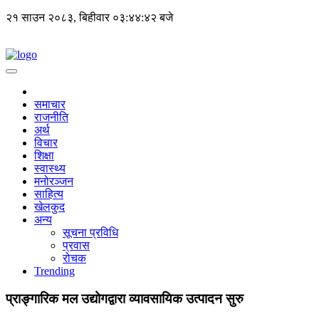
२१ साउन २०८३, बिहीवार
०३:४४:४२ बजे
समाचार
राजनीति
अर्थ
विचार
शिक्षा
स्वास्थ्य
मनोरञ्जन
साहित्य
खेलकुद
अन्य
सूचना प्रविधि
प्रवास
रोचक
Trending
प्राङ्गारिक मल उद्योगद्वारा व्यावसायिक उत्पादन सुरु