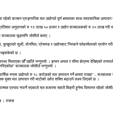
ेको कञ्चन प्राङ्गारिक मल उद्योगले पूर्ण क्षमताका साथ व्यावसायिक उत्पादन 
० प्रतिशत अनुदानको रु १९ लाख ५० हजार र उद्योग सञ्चालकको रु २५ लाख गरी 
गका सञ्चालक चूडामणि जोशीले बताए ।
िना, कुखुराको सुली, वोनमिल, प्रेसमड र उद्योगबाट निस्कने फोहरमैलाको प्रयोग 
री भइसकेको छ ।
था मिलाएका छौँ उहाँले भन्नुभयो । इन्धन अभाव र सीमा क्षेत्रमा देखिएको तना
न गरिएकोछ” सञ्चालक जोशीले भन्नुभयो ।
ार्षिक रुपमा उद्योगले रु १८ करोडको मल उत्पादन गर्ने क्षमता राख्छ” – सञ्चालक
िक मुक्त मल उत्पादन गरी माटोको उर्वरा शक्ति बढाउने लक्ष्य लिएको छ ।
कारात्मक प्रभाव नपार्ने भएकाले मल बजारमा सहजै बिक्री हुनेमा विश्वस्त रहेको ज
 छ । रासस