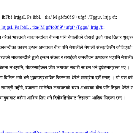
bFb} lrtjgsL Ps lbbL . tl:a/ M gf/fo0f 9'+ufgf÷/Tggu/, lrtjg /f;;
न्न गरेको भारतको नाकाबन्दीका बीचमा पनि नेपालीको दोस्रो ठूलो चाड तिहार शुक्
ाबन्दीका कारण इन्धन अभावका बीच पनि नेपालीले नेपाली संस्कृतिसँग जोडिएको ति
भारतको नाकाबन्दीले ठूलो इन्धन संकट र तराईको जनजीवन कष्टकर भएपनि नेपालीले
 दुर्घटना नभएपनि, मोटरसाईकल जीप लगायत सवारी साधन भने दुर्घटनाग्रस्त भए ।
मा विलिन भयो भने भूकम्पप्रभावित जिल्लामा धेरैले छापा्रेमा दशैँ मनाए । यो यस ब
यक सामग्री महँगो, बजारमा खानेतेल लगायतको चरम अभावका बीच पनि तिहार धेरैले
र आमाबुवाबाट दशैमा आशिष लिए भने दिदीबहिनीबाट तिहारमा आशिष लिएका छन् ।