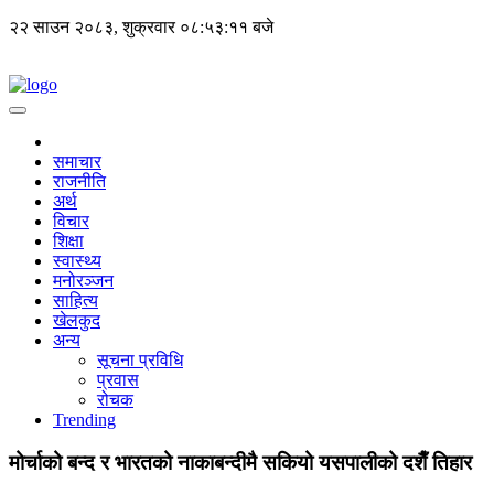
२२ साउन २०८३, शुक्रवार
०८:५३:११ बजे
समाचार
राजनीति
अर्थ
विचार
शिक्षा
स्वास्थ्य
मनोरञ्जन
साहित्य
खेलकुद
अन्य
सूचना प्रविधि
प्रवास
रोचक
Trending
मोर्चाको बन्द र भारतको नाकाबन्दीमै सकियो यसपालीको दशैँ तिहार