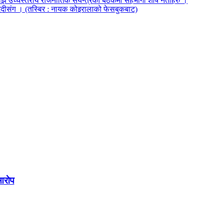
झँ उच्चस्तरीय राजनीतिक सयंन्त्रको बैठकमा सहभागी शीर्ष नेताहरु ।
दिदीसंग । (तस्बिर : नायक कोइरालाको फेसबुकबाट)
आरोप