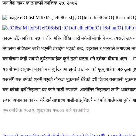
जनादेश खबर
काठमाण्डाैं
कात्तिक २७, २०७२
efOl6sf M ltxf/sf] efOl6sfsf] ;fO{tdf cfh efOnfO{ l6sf nufO{ l
काठमाडौँ, कात्तिक २७ । तीन महिनादेखि जारी मधेसी मोर्चाको बन्द त्यसले उत्प
नेपालमा संविधान जारी भएसँगै तराईमा भएको बन्द, हड्ताल र भारतले लगाएको नाक
यसबीचमा केही सवारी दुर्घटनाबाहेक कुनै ठूलो घटना भने दशैका बीचमा भएन । 
यसबीचमा रसुवामा भएको बस दुर्घटनामा झन्डै ३६ जनाको मृत्यु बाहेक अरु ठूला
यससंगै यस बर्षको शुरुमै गएको गोरखा भूकम्पले धेरैको दशै तिहार यसपाली भूकम्प
यस बर्षको दशैँ तिहारमा घर जाने गाडी नपाउने, अर्कातिर तिहारका लागि आवश्
इन्धन अभावका कारण धेरै सर्वसाधारण गाडीमा झुन्डिएरै भए पनि गाउँघरमा पुगे
२७ कात्तिक २०७२, शुक्रवार १७:०६ बजे प्रकाशित