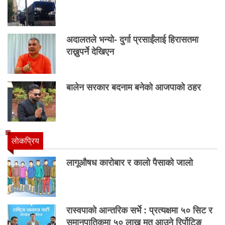
अदालतले भन्यो- दुर्गा प्रसाईंलाई हिरासतमा
राख्नुपर्ने देखिएन
बालेन सरकार बदनाम बनेको आजपाको ठहर
लाेकप्रिय
लागूऔषध कारोबार र कालो पैसाको जालो
रास्वपाको आन्तरिक सर्भे : प्रत्यक्षमा ५० सिट र
समानुपातिकमा ५० लाख मत आउने रिर्पोटिङ