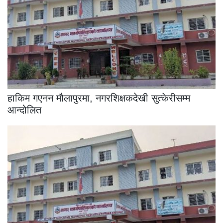
हाकिम गएनन मौलापुरमा, नगरशिक्षकदेखी सुत्केरीसम्म
आन्दोलित