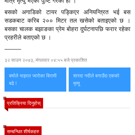
मात्रै मृत्यु भएको पुष्टि गरेको हो ।
बसको अगाडिको टायर पड्किएर अनियन्त्रित भई बस
सडकबाट करिब २०० मिटर तल खसेको बताइएको छ ।
बसका चालक बझाङका प्रेम बोहरा दुर्घटनापछि फरार रहेका
प्रहरीले बताएको छ ।
–––––
३२ साउन २०७३, मंगलवार ०४:५५ बजे प्रकाशित
बर्षाले भाइरल ज्वरोका बिरामी
शारदा नदीले बगाउँदा एकको
बढे !
मृत्यु
प्रतिक्रिया दिनुहोस्
सम्बन्धित शीर्षकहरु