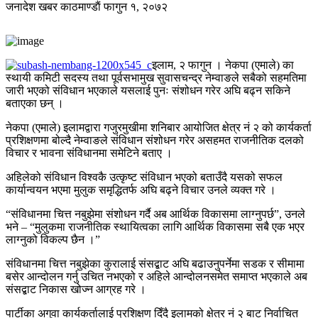
जनादेश खबर
काठमाण्डाैं
फागुन १, २०७२
इलाम, २ फागुन । नेकपा (एमाले) का
स्थायी कमिटी सदस्य तथा पूर्वसभामुख सुवासचन्द्र नेम्वाङले सबैको सहमतिमा
जारी भएको संविधान भएकाले यसलाई पुनः संशोधन गरेर अघि बढ्न सकिने
बताएका छन् ।
नेकपा (एमाले) इलामद्वारा गजुरमुखीमा शनिबार आयोजित क्षेत्र नं २ को कार्यकर्ता
प्रशिक्षणमा बोल्दै नेम्वाङले संविधान संशोधन गरेर असहमत राजनीतिक दलको
विचार र भावना संविधानमा समेटिने बताए ।
अहिलेको संविधान विश्वकै उत्कृष्ट संविधान भएको बताउँदै यसको सफल
कार्यान्वयन भएमा मुलुक समृद्धितर्फ अघि बढ्ने विचार उनले व्यक्त गरे ।
“संविधानमा चित्त नबुझेमा संशोधन गर्दै अब आर्थिक विकासमा लाग्नुपर्छ”, उनले
भने – “मुलुकमा राजनीतिक स्थायित्वका लागि आर्थिक विकासमा सबै एक भएर
लाग्नुको विकल्प छैन ।”
संविधानमा चित्त नबुझेका कुरालाई संसद्बाट अघि बढाउनुपर्नेमा सडक र सीमामा
बसेर आन्दोलन गर्नु उचित नभएको र अहिले आन्दोलनसमेत समाप्त भएकाले अब
संसद्बाट निकास खोज्न आग्रह गरे ।
पार्टीका अगुवा कार्यकर्तालाई प्रशिक्षण दिँदै इलामको क्षेत्र नं २ बाट निर्वाचित