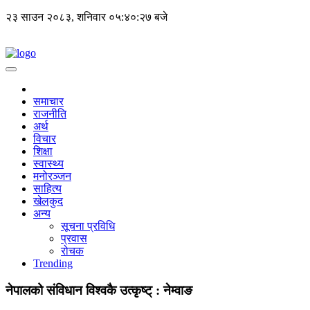
२३ साउन २०८३, शनिवार
०५:४०:२८ बजे
समाचार
राजनीति
अर्थ
विचार
शिक्षा
स्वास्थ्य
मनोरञ्जन
साहित्य
खेलकुद
अन्य
सूचना प्रविधि
प्रवास
रोचक
Trending
नेपालको संविधान विश्वकै उत्कृष्ट् : नेम्वाङ