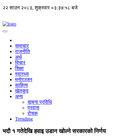
२२ साउन २०८३, शुक्रवार
०३:३७:५८ बजे
समाचार
राजनीति
अर्थ
विचार
शिक्षा
स्वास्थ्य
मनोरञ्जन
साहित्य
खेलकुद
अन्य
सूचना प्रविधि
प्रवास
रोचक
Trending
भदौ १ गतेदेखि हवाइ उडान खोल्ने सरकारको निर्णय