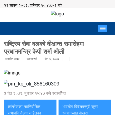
२३ साउन २०८३, शनिवार
१०:४७:५७ बजे
राष्ट्रिय सेवा दलको दीक्षान्त समारोहमा
प्रधानमन्त्रि केपी शर्मा ओली
जनादेश खबर
काठमाण्डाैं
चैत ३, २०७२
३ चैत २०७२, बुधवार १५:४७ बजे प्रकाशित
कांग्रेसका नवनिर्वाचित
भारतीय विदेशमन्त्री सुष्मा
सभापति देउवा सहितका
स्वराजलाई पोखरा