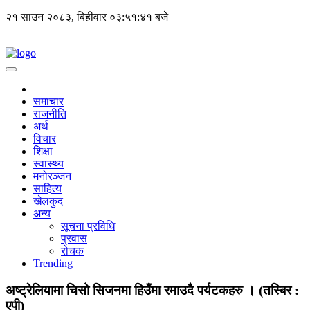
२१ साउन २०८३, बिहीवार
०३:५१:४२ बजे
समाचार
राजनीति
अर्थ
विचार
शिक्षा
स्वास्थ्य
मनोरञ्जन
साहित्य
खेलकुद
अन्य
सूचना प्रविधि
प्रवास
रोचक
Trending
अष्ट्रेलियामा चिसो सिजनमा हिउँमा रमाउदै पर्यटकहरु । (तस्बिर :
एपी)