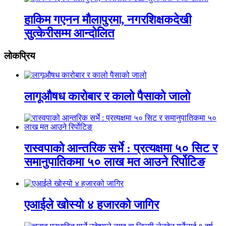
हाकिम गएनन मौलापुरमा, नगरशिक्षकदेखी
सुत्केरीसम्म आन्दोलित
लाेकप्रिय
लागूऔषध कारोबार र कालो पैसाको जालो
रास्वपाको आन्तरिक सर्भे : प्रत्यक्षमा ५० सिट र
समानुपातिकमा ५० लाख मत आउने रिर्पोटिङ
एआईले खोस्यो ४ हजारको जागिर