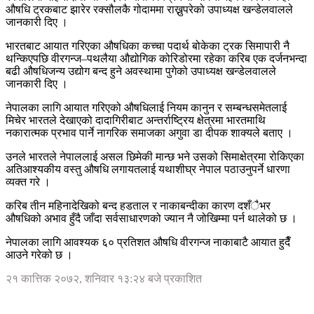
औषधि ट्रकबाट झारेर रक्सौलकै गोदाममा राख्नुपरेको उपाध्यक्ष खन्डेलवालले
जानकारी दिए ।
भारतबाट आयात गरिएका औषधिका कच्चा पदार्थ बोकेका ट्रक सिमापारी नै
थन्किएपछि वीरगन्ज–पथलैया औद्योगिक कोरिडोरमा रहेका करिब एक दर्जनभन्दा
बढी औषधिजन्य उद्योग बन्द हुने अवस्थामा पुगेको उपाध्यक्ष खन्डेलवालले
जानकारी दिए ।
नेपालका लागि आयात गरिएको औषधिलाई नियम कानुन र सम्बन्धसमेतलाई
मिचेर भारतले देखाएको दादागिरीबाट अन्तर्राष्ट्रिय क्षेत्रमा भारतमाथि
नकारात्मक प्रभाव पार्ने नागरिक समाजका अगुवा डा दीपक शाक्यले बताए ।
उनले भारतले नेपाललाई असल छिमेकी मान्छ भने उसको सिमाक्षेत्रमा रोकिएका
अतिआश्यकीय वस्तु औषधि लगायतलाई यथाशीघ्र नेपाल पठाउनुपर्ने धारणा
व्यक्त गरे ।
करिब तीन महिनादेखिको बन्द हडताल र नाकाबन्दीका कारण दशँैभर
औषधिको अभाव हुँदै जाँदा सर्वसाधारणको ज्यान नै जोखिम्मा पर्न थालेको छ ।
नेपालका लागि आवश्यक ६० प्रतिशत औषधि वीरगन्ज नाकाबाटै आयात हुदैँ
आउने गरेको छ ।
२१ कात्तिक २०७२, शनिवार १३:२४ बजे प्रकाशित