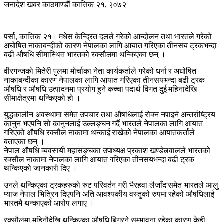
जनादेश खबर
काठमाण्डाैं
कात्तिक २१, २०७२
पर्सा, कात्तिक २१। मधेस केन्द्रित दलले गरेको आन्दोलन तथा भारतले गरेको
अघोषित नाकाबन्दीको कारण नेपालका लागि आयात गरिएका तीनसय ट्रकभन्दा
बढी औषधि सीमास्थित भारतको रक्सौलमा थन्किएका छन् ।
वीरगन्जको मितेरी पुलमा मोर्चाका नेता कार्यकर्ताले गरेको धर्ना र अघोषित
नाकाबन्दीका कारण नेपालका लागि आयात गरिएका तीनसयभन्दा बढी ट्रक
औषधि र औषधि उत्पादनमा प्रयोग हुने कच्चा पदार्थ विगत दुई महिनादेखि
सीमाक्षेत्रमा थन्किएको हो ।
युद्धकालीन अवस्थामा समेत उपचार तथा औषधिलाई रोक्न नपाइने अन्तर्राष्ट्रिय
कानुन भएपनि सो कानुनलाई उल्लङ्घन गर्दै भारतले नेपालका लागि आयात
गरिएको औषधि रक्सौल नाकामा थन्काई राखेको नेपालका आयातकर्ताले
बताएका छन् ।
नेपाल औषधि व्यवसायी महासङ्घका उपाध्यक्ष प्रकाश खण्डेलवालले भारतको
रक्सौल नाकामा नेपालका लागि आयात गरिएका तीनसयभन्दा बढी ट्रक
थन्किएको जानकारी दिए ।
उनले थन्किएका ट्रकहरुको रुट परिवर्तन गरी भैरहवा लैजाँदासमेत भारतले आलु
प्याज नेपाल भित्रिन दिएपनि अति आवश्यकीय वस्तुको रुपमा रहेको औषधिलाई
भारतमै थन्काएको आरोप लगाए ।
रक्सौलमा महिनौदेखि थन्किएका औषधि बिग्रने सम्भावना रहेका कारण केही