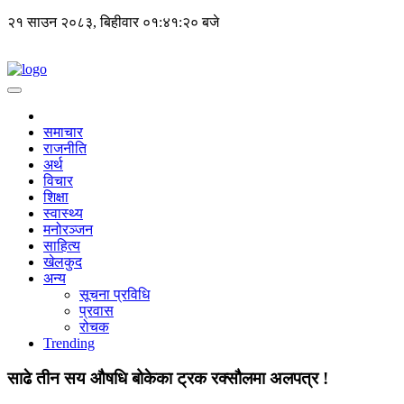
२१ साउन २०८३, बिहीवार
०१:४१:२१ बजे
समाचार
राजनीति
अर्थ
विचार
शिक्षा
स्वास्थ्य
मनोरञ्जन
साहित्य
खेलकुद
अन्य
सूचना प्रविधि
प्रवास
रोचक
Trending
साढे तीन सय औषधि बोकेका ट्रक रक्सौलमा अलपत्र !