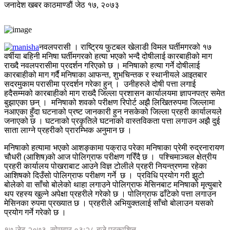
जनादेश खबर
काठमाण्डाैं
जेठ १७, २०७३
नवलपरासी । राष्ट्रिय फुटबल खेलाडी विमल घर्तीमगरको १७
वर्षीया बहिनी मनिषा घर्तीमगरको हत्या भएको भन्दै दोषीलाई कारबाहीको माग
राख्दै नवलपरासीमा प्रदर्शन गरिएको छ । मनिषाको हत्या गर्ने दोषीलाई
कारबाहीको माग गर्दै मनिषाका आफन्त, शुभचिन्तक र स्थानीयले आइतबार
सदरमुकाम परासीमा प्रदर्शन गरेका हुन् । उनीहरुले दोषी पत्ता लगाई
हदैसम्मको कारबाहीको माग राख्दै जिल्ला प्रशासन कार्यालयमा ज्ञापनपत्र समेत
बुझाएका छन् । मनिषाको शवको परीक्षण रिपोर्ट अझै लिखितरुपमा जिल्लामा
नआएका हुँदा घटनाको प्रष्ट जानकारी हुन नसकेको जिल्ला प्रहरी कार्यालयले
जनाएको छ । घटनाको प्रकृतिले घटनाको वास्तविकता पत्ता लगाउन अझै दुई
साता लाग्ने प्रहरीको प्रारम्भिक अनुमान छ ।
मनिषाको हत्यामा भएको आशङ्कामा पक्राउ परेका मनिषाका प्रेमी रुद्रनारायण
चौधरी (आशिष)को आज पोलिग्राफ परीक्षण गरिँदै छ । पश्चिमाञ्चल क्षेत्रीय
प्रहरी कार्यालय पोखराबाट आउने विज्ञ टोलीले प्रहरी नियन्त्रणमा रहेका
आशिषको दिउँसो पोलिग्राफ परीक्षण गर्ने छ । प्रविधि प्रयोग गरी झुटो
बोलेको वा साँचो बोलेको थाहा लगाउने पोलिग्राफ मेसिनबाट मनिषाको मृत्युबारे
थप रहस्य खुल्ने अपेक्षा प्रहरीले गरेको छ । पोलिग्राफ ढाँटेको पत्ता लगाउन
मेसिनका रुपमा प्रख्यात छ । प्रहरीले अभियुक्तलाई साँचो बोलाउन यसको
प्रयोग गर्ने गरेको छ ।
१७ जेठ २०७३, सोमवार ०३:२८ बजे प्रकाशित