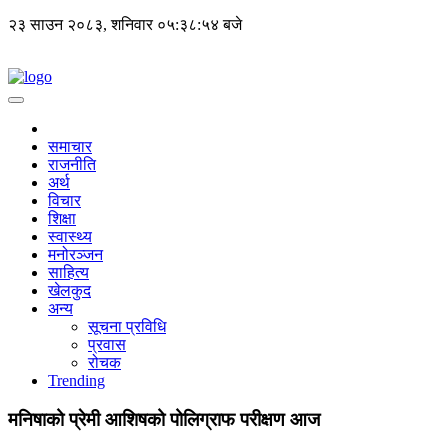
२३ साउन २०८३, शनिवार
०५:३८:५५ बजे
समाचार
राजनीति
अर्थ
विचार
शिक्षा
स्वास्थ्य
मनोरञ्जन
साहित्य
खेलकुद
अन्य
सूचना प्रविधि
प्रवास
रोचक
Trending
मनिषाको प्रेमी आशिषको पोलिग्राफ परीक्षण आज