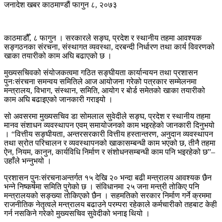
जनादेश खबर
काठमाण्डाैं
फागुन ८, २०७३
काठमाडौँ, ८ फागुन । सरकारले सङ्घ, प्रदेश र स्थानीय तहमा आवश्यक
सङ्गठनका संरचना, संस्थागत व्यवस्था, दरबन्दी निर्धारण तथा कार्य विवरणको
खाका तयारीको काम अघि बढाएको छ ।
मुख्यसचिवको संयोजकत्वमा गठित सङ्घीयता कार्यान्वयन तथा प्रशासन
पुनःसंरचना समन्वय समितिले आज आयोजना गरेको पत्रकार सम्मेलनमा
मन्त्रालय, विभाग, संस्थान, समिति, आयोग र बोर्ड समेतको खाका तयारीको
काम अघि बढाइएको जानकारी गराइयो ।
सो अवसरमा मुख्यसचिव डा सोमलाल सुवेदीले सङ्घ, प्रदेश र स्थानीय तहमा
मानव संशाधन व्यवस्थापन एवम् समायोजनको काम भइरहेको जानकारी दिनुभयो
। “वित्तीय सङ्घीयता, अन्तरसरकारी वित्तीय हस्तान्तरण, अनुदान व्यवस्थापन
तथा स्रोत परिचालन र व्यवस्थापनको खाकासम्बन्धी काम भएको छ, तीनै तहमा
ऐन, नियम, कानुन, कार्यविधि निर्माण र संशोधनसम्बन्धी काम पनि भइरहेको छ”–
उहाँले भन्नुभयो ।
प्रशासन पुनःसंरचनाअन्तर्गत १५ देखि २० भन्दा बढी मन्त्रालय आवश्यक छैन
भन्ने निष्कर्षमा समिति पुगेको छ । संविधानमा २५ जना मन्त्री तोकिए पनि
मन्त्रालयको सङ्ख्या तोकिएको छैन । सहमतिको सरकार निर्माण गर्ने क्रममा
राजनीतिक नेतृत्वले मन्त्रालय बढाउने परम्परा रहेकाले कर्मचारीको तहबाट केही
गर्न नसकिने गरेको मुख्यसचिव सुवेदीको भनाइ थियो ।