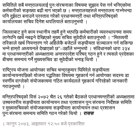
समितिले सबै मन्त्रालयलाई पुनःसंरचनाका विषयमा सुझाव पेस गर्न भनिएकोमा
कर्मचारीको सङ्ख्या बढी माग भएको छ । मन्त्रालयहरुले मन्त्रालय गाभ्नेभन्दा
पनि दुईवटा बनाउने प्रस्ताव गरेको प्रधानमन्त्री तथा मन्त्रिपरिषद्को
कार्यालयका सचिव दिनेश थपलियाले बताउनुभयो ।
जिल्लाबाट हुने काम स्थानीय तहमै हुने भएपछि कर्मचारीको व्यवस्थापनमा समय
लागेपनि खर्च नबढ्ने देखिएको मुख्य सचिव सुवेदीले बताउनुभयो । “मितव्ययी
तरिकाले खर्च नियन्त्रण गरे अहिलेकै बजेटले सङ्घीयता सञ्चालन गर्न सकिन्छ
भन्ने हाम्रो अध्ययनले देखाएको छ”–उहाँले भन्नुभयो । संविधानको धारा २३४
मा प्रधानमन्त्रीको अध्यक्षतामा अन्तरप्रदेश परिषद् गठन हुने र त्यसले प्रदेशका
बीचमा समन्वय गर्ने मुख्यसचिव डा सुवेदीको भनाइ थियो ।
राष्ट्रिय योजना आयोगका सचिव चन्द्रकुमार घिमिरेले सङ्घीयता
कार्यान्वयनपछिको योजना पद्धतिका विषयमा गृहकार्य गर्न आयोगका सदस्य डा
स्वर्णीम वाग्लेको संयोजकत्वमा गठित कार्यदलले गृहकार्य गरिरहेको जानकारी
गराउनुभयो ।
मन्त्रिपरिषद्को विसं २०७२ चैत २६ गतेको बैठकले प्रधानमन्त्रीको अध्यक्षतामा
उच्चस्तरीय सङ्घीयता कार्यान्वयन तथा प्रशासन पुनःसंरचना निर्देशक समिति
र मुख्यसचिवको संयोजकत्वमा सङ्घीयता कार्यान्वयन तथा प्रशासन
पुनःसंरचना समन्वय समिति गठन गरेको थियो ।
रासस
८ फागुन २०७३, आइतवार १२:५० बजे प्रकाशित