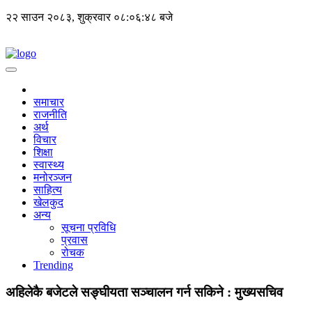
२२ साउन २०८३, शुक्रवार
०८:०६:४९ बजे
समाचार
राजनीति
अर्थ
विचार
शिक्षा
स्वास्थ्य
मनोरञ्जन
साहित्य
खेलकुद
अन्य
सूचना प्रविधि
प्रवास
रोचक
Trending
अहिलेकै बजेटले सङ्घीयता सञ्चालन गर्न सकिने : मुख्यसचिव