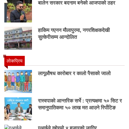
बालेन सरकार बदनाम बनेको आजपाको ठहर
हाकिम गएनन मौलापुरमा, नगरशिक्षकदेखी
सुत्केरीसम्म आन्दोलित
लाेकप्रिय
लागूऔषध कारोबार र कालो पैसाको जालो
रास्वपाको आन्तरिक सर्भे : प्रत्यक्षमा ५० सिट र
समानुपातिकमा ५० लाख मत आउने रिर्पोटिङ
एआईले खोस्यो ४ हजारको जागिर