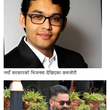
नयाँ सरकारको भिजनमा देखिएका कमजोरी