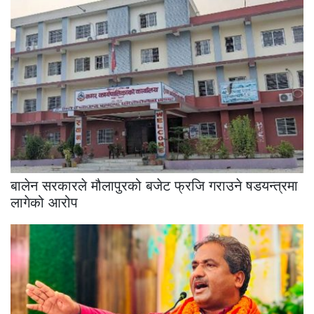
बालेन सरकारले मौलापुरको बजेट फ्रजि गराउने षडयन्त्रमा
लागेको आरोप